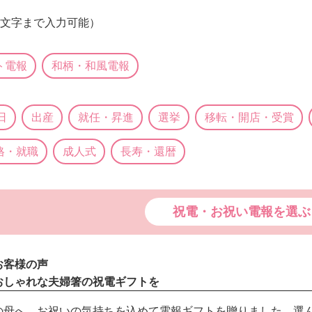
0文字まで入力可能）
ト電報
和柄・和風電報
日
出産
就任・昇進
選挙
移転・開店・受賞
格・就職
成人式
長寿・還暦
祝電・お祝い電報を選ぶ
お客様の声
おしゃれな夫婦箸の祝電ギフトを
の母へ、お祝いの気持ちを込めて電報ギフトを贈りました。選