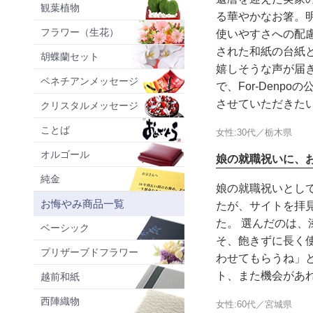
観葉植物
る華やかなお箸。
フラワー（生花）
使いやすさへの配
された和紙の台紙
胡蝶蘭セット
嬉しそうな声が届
ベネチアンメッセージ
で、For-Den
させていただきた
クリスタルメッセージ
ことば
女性:30代／栃木県
オルゴール
娘の就職祝いに、
純金
娘の就職祝いとして
お悔やみ商品一覧
たが、サイトを拝
た。 選んだのは
ベーシック
そ、飽きずに長く
プリザーブドフラワー
わせてもらうね」
ト、また機会があ
越前和紙
西陣織物
女性:60代／宮城県