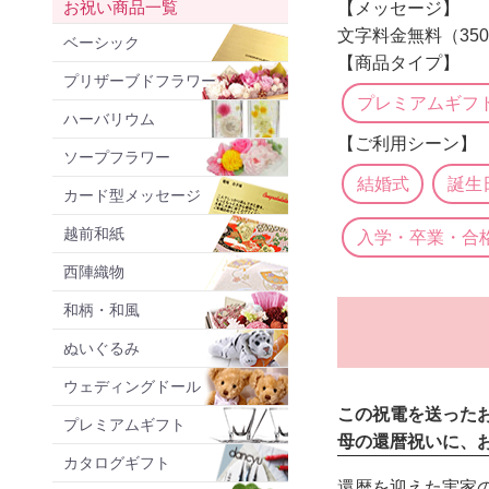
お祝い商品一覧
【メッセージ】
文字料金無料（35
ベーシック
【商品タイプ】
プリザーブドフラワー
プレミアムギフ
ハーバリウム
【ご利用シーン】
ソープフラワー
結婚式
誕生
カード型メッセージ
越前和紙
入学・卒業・合
西陣織物
和柄・和風
ぬいぐるみ
ウェディングドール
この祝電を送った
プレミアムギフト
母の還暦祝いに、
カタログギフト
還暦を迎えた実家