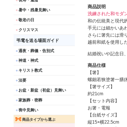
長寿・還暦
商品説明
暑中・残暑見舞い
洗練された和モダ
敬老の日
和の伝統美と現代
手元には細かいあ
クリスマス
さらに箸先には滑
弔電を送る場面ガイド
越前和紙を使用し
通夜・葬儀・告別式
結婚祝いや記念日
神道・神式
商品仕様
キリスト教式
【箸】
螺鈿若狭塗箸一膳(
法要
【箸サイズ】
お盆・新盆（初盆）見舞い
約21cm
家族葬・密葬
【セット内容】
お箸・電報
喪中見舞い
【台紙サイズ】
商品タイプから選ぶ
縦15×横22.5cm