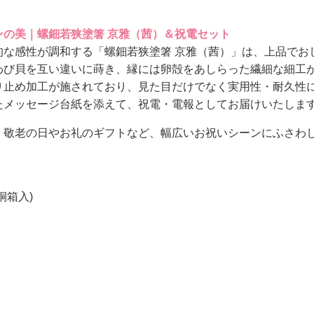
ンの美｜螺鈿若狭塗箸 京雅（茜）＆祝電セット
的な感性が調和する「螺鈿若狭塗箸 京雅（茜）」は、上品でお
わび貝を互い違いに蒔き、縁には卵殻をあしらった繊細な細工
り止め加工が施されており、見た目だけでなく実用性・耐久性
たメッセージ台紙を添えて、祝電・電報としてお届けいたしま
、敬老の日やお礼のギフトなど、幅広いお祝いシーンにふさわ
桐箱入)