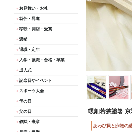
お見舞い・お礼
就任・昇進
移転・開店・受賞
選挙
退職・定年
入学・就職・合格・卒業
成人式
記念日やイベント
スポーツ大会
母の日
螺鈿若狭塗箸 
父の日
叙勲・褒章
あわび貝と卵殻の