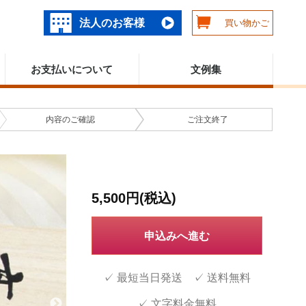
法人のお客様
買い物かご
お支払いについて
文例集
内容の
ご確認
ご注文
終了
5,500円(税込)
申込みへ進む
✓ 最短当日発送 ✓ 送料無料
✓ 文字料金無料