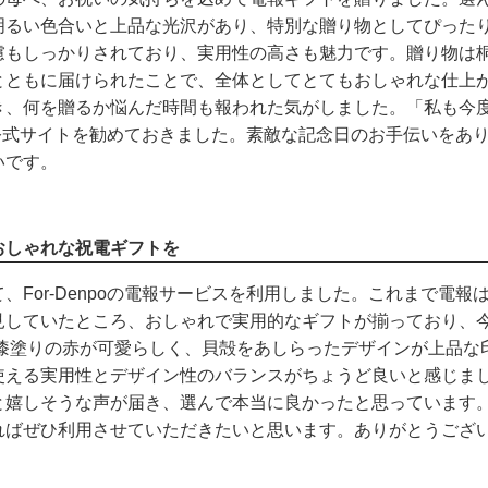
明るい色合いと上品な光沢があり、特別な贈り物としてぴったり
慮もしっかりされており、実用性の高さも魅力です。贈り物は
とともに届けられたことで、全体としてとてもおしゃれな仕上が
き、何を贈るか悩んだ時間も報われた気がしました。「私も今
poの公式サイトを勧めておきました。素敵な記念日のお手伝いを
いです。
おしゃれな祝電ギフトを
、For-Denpoの電報サービスを利用しました。これまで電
見していたところ、おしゃれで実用的なギフトが揃っており、
、漆塗りの赤が可愛らしく、貝殻をあしらったデザインが上品な
使える実用性とデザイン性のバランスがちょうど良いと感じまし
と嬉しそうな声が届き、選んで本当に良かったと思っています
ればぜひ利用させていただきたいと思います。ありがとうござ