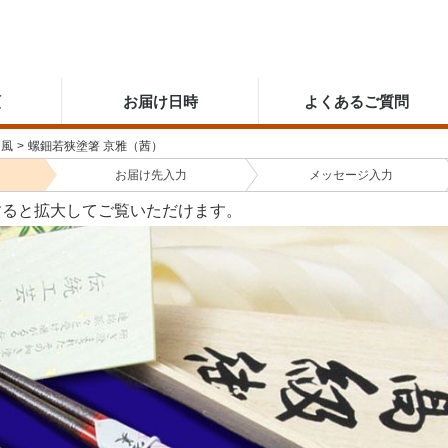
順
お届け日時
よくあるご質問
和風
>
螺鈿若狭塗箸 京雅（茜）
お届け先
入力
メッセージ
入力
すると拡大してご覧いただけます。