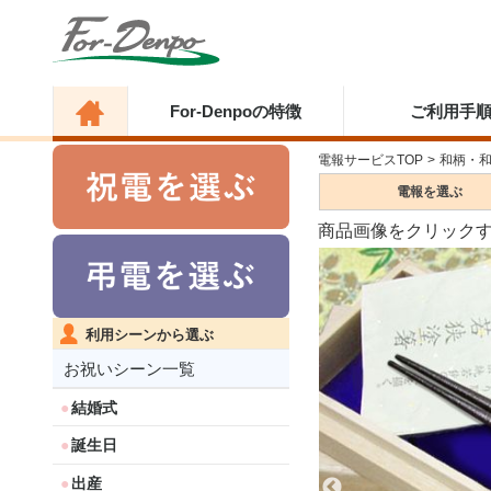
For-Denpoの特徴
ご利用手
電報サービスTOP
>
和柄・
電報を
選ぶ
商品画像をクリック
利用シーンから選ぶ
お祝いシーン一覧
結婚式
誕生日
出産