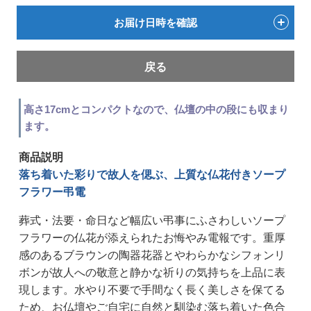
お届け日時を確認
戻る
高さ17cmとコンパクトなので、仏壇の中の段にも収まり
ます。
商品説明
落ち着いた彩りで故人を偲ぶ、上質な仏花付きソープ
フラワー弔電
葬式・法要・命日など幅広い弔事にふさわしいソープ
フラワーの仏花が添えられたお悔やみ電報です。重厚
感のあるブラウンの陶器花器とやわらかなシフォンリ
ボンが故人への敬意と静かな祈りの気持ちを上品に表
現します。水やり不要で手間なく長く美しさを保てる
ため、お仏壇やご自宅に自然と馴染む落ち着いた色合