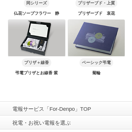
同シリーズ
プリザーブド・上質
仏花ソープフラワー 静
プリザーブド 哀花
プリザ＋線香
ベーシック弔電
弔電プリザとお線香 紫
菊輪
電報サービス「For-Denpo」TOP
祝電・お祝い電報を選ぶ