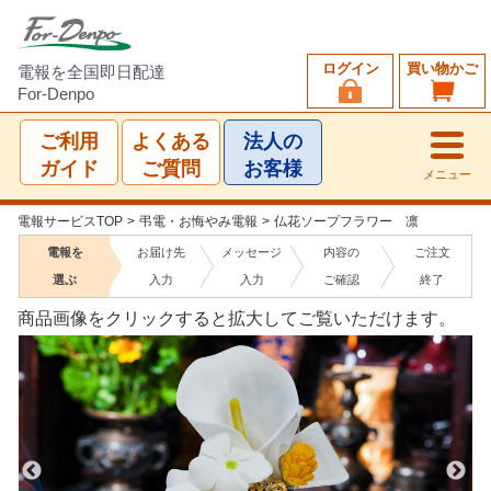
ログイン
買い物かご
電報を全国即日配達
For-Denpo
ご利用
よくある
法人の
ガイド
ご質問
お客様
メニュー
電報サービスTOP
>
弔電・お悔やみ電報
>
仏花ソープフラワー 凛
電報を
お届け先
メッセージ
内容の
ご注文
選ぶ
入力
入力
ご確認
終了
商品画像をクリックすると拡大してご覧いただけます。