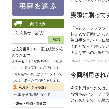
いたリボンでアレン
実際に贈って
配送状況
「仏花ソープフラワ
ご注文番号（必須）
控えめな雰囲気だっ
毎日手を合わせる仏
くれたならと願って
ご注文番号から、
配送状況を確
大切な方へのお悔や
認できます。
（投稿者：ご主人を亡くされた知
ステータスは「配送準備中」「配送
中」「お届け完了」に移行します。
今回利用され
※配送情報の反映はリアルタイムで
はなく、若干の時間差があります。
利用シーンから選ぶ
今回利用されたのは
お悔やみのソープフ
弔電を送る場面ガイド
ジとあわせて、仏壇
通夜・葬儀・告別式