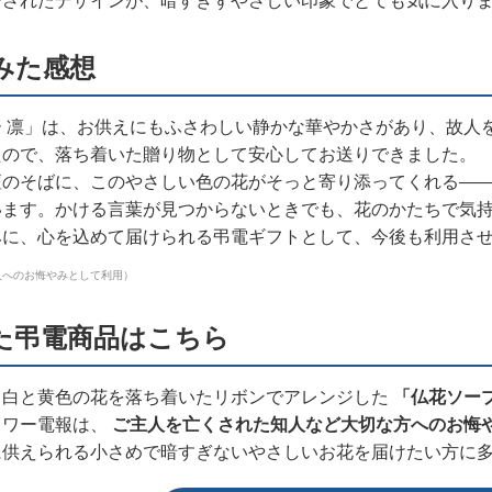
ジされたデザインが、暗すぎずやさしい印象でとても気に入り
みた感想
ー 凛」は、お供えにもふさわしい静かな華やかさがあり、故人
たので、落ち着いた贈り物として安心してお送りできました。
壇のそばに、このやさしい色の花がそっと寄り添ってくれる—
います。かける言葉が見つからないときでも、花のかたちで気
みに、心を込めて届けられる弔電ギフトとして、今後も利用さ
人へのお悔やみとして利用）
た弔電商品はこちら
、白と黄色の花を落ち着いたリボンでアレンジした
「仏花ソー
ラワー電報は、
ご主人を亡くされた知人など大切な方へのお悔
に供えられる小さめで暗すぎないやさしいお花を届けたい方に