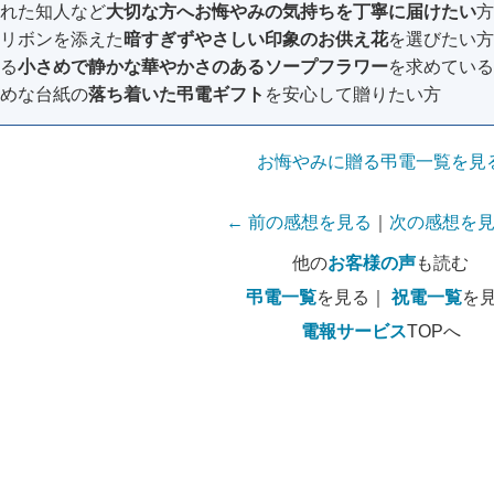
れた知人など
大切な方へお悔やみの気持ちを丁寧に届けたい
方
リボンを添えた
暗すぎずやさしい印象のお供え花
を選びたい方
る
小さめで静かな華やかさのあるソープフラワー
を求めている
めな台紙の
落ち着いた弔電ギフト
を安心して贈りたい方
お悔やみに贈る弔電一覧を見
← 前の感想を見る
｜
次の感想を見
他の
お客様の声
も読む
弔電一覧
を見る｜
祝電一覧
を
電報サービス
TOPへ