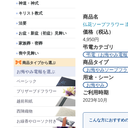
神道・神式
キリスト教式
商品名
法要
仏花ソープフラワー 
価格（税込）
お盆・新盆（初盆）見舞い
4,950円
家族葬・密葬
弔電カテゴリ
喪中見舞い
弔電（お悔やみ電報
商品タイプ
商品タイプから選ぶ
お悔やみソープフラ
お悔やみ電報を選ぶ
用途・シーン
ベーシック
お悔やみ
プリザーブドフラワー
ご利用時期
2023年10月
越前和紙
西陣織物
こんな方におすすめ
お線香やローソク付き