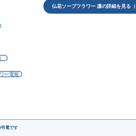
仏花ソープフラワー 凛の詳細を見る（4
凛
）
ワー電報
の弔電です