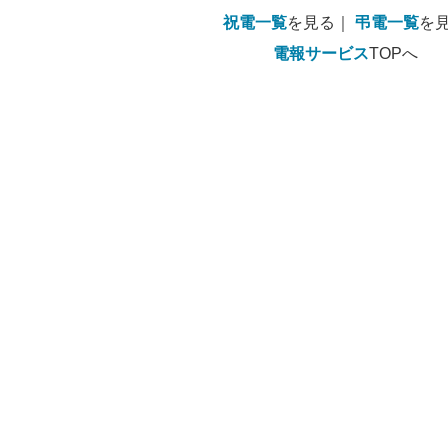
祝電一覧
を見る｜
弔電一覧
を
電報サービス
TOPへ