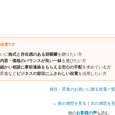
の祝電です
いに
格式と存在感のある胡蝶蘭
を贈りたい方
内容・価格のバランスが良い一鉢
を選びたい方
細かい相談に事前連絡をもらえる安心の手配
を求めている方
昇進など
ビジネスの節目にふさわしい祝電
を活用したい方
就任・昇進のお祝いに贈る祝電一
← 前の感想を見る
｜
次の感想を見
他の
お客様の声
も読む