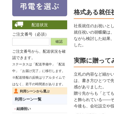
格式ある就任
配送状況
社長就任のお祝いとし
就任祝いの胡蝶蘭は
ご注文番号（必須）
ながら検討した結果
した。
ご注文番号から、
配送状況を確
認できます。
実際に贈って
ステータスは「配送準備中」「配送
中」「お届け完了」に移行します。
立札の内容など細か
※配送情報の反映はリアルタイムで
は、書き方ひとつで
はなく、若干の時間差があります。
感がありました。
利用シーンから選ぶ
贈り先からも「とて
利用シーン一覧
と飾られている——
今後も、会社設立や
結婚祝い