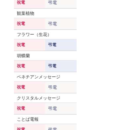
祝電
弔電
観葉植物
祝電
弔電
フラワー（生花）
祝電
弔電
胡蝶蘭
祝電
弔電
ベネチアンメッセージ
祝電
弔電
クリスタルメッセージ
祝電
弔電
ことば電報
祝電
弔電