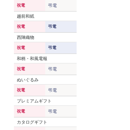
祝電
弔電
越前和紙
祝電
弔電
西陣織物
祝電
弔電
和柄・和風電報
祝電
弔電
ぬいぐるみ
祝電
弔電
プレミアムギフト
祝電
弔電
カタログギフト