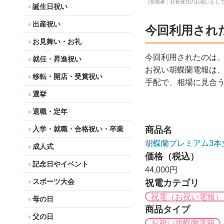
（投稿者：社長就任のお祝いとし
誕生日祝い
出産祝い
今回利用され
お見舞い・お礼
今回利用されたのは
就任・昇進祝い
お祝い胡蝶蘭電報は
移転・開店・受賞祝い
手配で、相場に見合
選挙
退職・定年
入学・就職・合格祝い・卒業
商品名
胡蝶蘭プレミアム3本
成人式
価格（税込）
記念日やイベント
44,000円
スポーツ大会
祝電カテゴリ
祝電（お祝い電報）
母の日
商品タイプ
父の日
お祝い胡蝶蘭電報