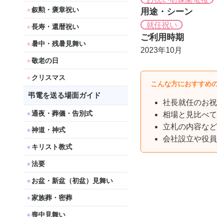
叙勲・褒章祝い
用途・シーン
就任祝い
長寿・還暦祝い
ご利用時期
暑中・残暑見舞い
2023年10月
敬老の日
クリスマス
こんな方におすすめ
弔電を送る場面ガイド
社長就任のお祝
通夜・葬儀・告別式
相場と見比べて
立札の内容など
神道・神式
会社設立や役員
キリスト教式
法要
お盆・新盆（初盆）見舞い
家族葬・密葬
喪中見舞い