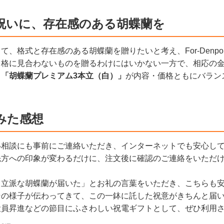
祝いに、存在感のある胡蝶蘭を
て、格式と存在感のある胡蝶蘭を贈りたいと考え、For-Denp
、格に見合わないものを贈るわけにはいかない一方で、相応の
、
「胡蝶蘭プレミアム3本立（白）」
が内容・価格ともにバラン
みた感想
い相談にも事前にご連絡いただき、インターネットでも安心し
先方への印象が変わるだけに、注文後に確認のご連絡をいただ
も立派な胡蝶蘭が届いた」とお礼の言葉をいただき、こちらも
その様子が伝わってきて、この一鉢に託した祝意がきちんと届
役員昇進などの節目にふさわしい祝電ギフトとして、ぜひ利用