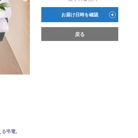
お届け日時を確認
戻る
える弔電。