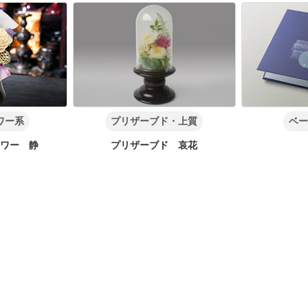
ワー系
プリザーブド・上質
ベー
ラワー 静
プリザーブド 哀花