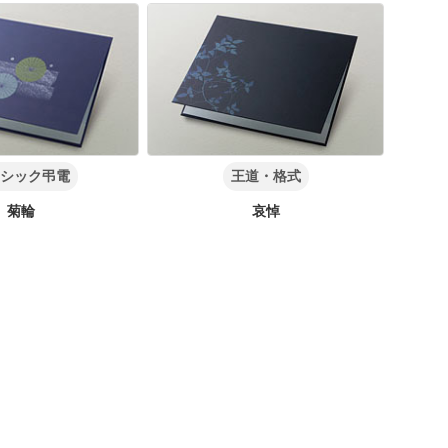
シック弔電
王道・格式
菊輪
哀悼