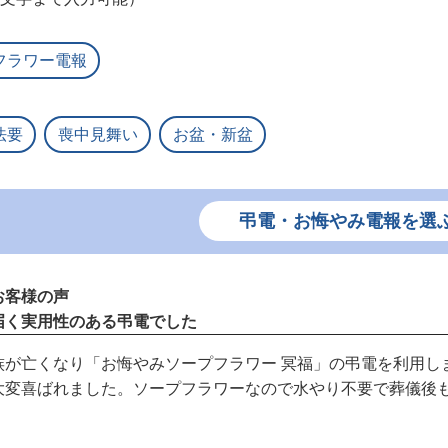
フラワー電報
法要
喪中見舞い
お盆・新盆
弔電・お悔やみ電報を選
お客様の声
届く実用性のある弔電でした
族が亡くなり「お悔やみソープフラワー 冥福」の弔電を利用し
大変喜ばれました。ソープフラワーなので水やり不要で葬儀後