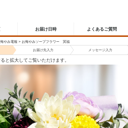
順
お届け日時
よくあるご質問
お悔やみ電報
>
お悔やみソープフラワー 冥福
お届け先
入力
メッセージ
入力
すると拡大してご覧いただけます。