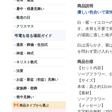
長寿・還暦
商品説明
暑中・残暑見舞い
優しい色合いで哀
敬老の日
白・紫・イエロー
クリスマス
す。水替え不要で
の場面に適した格
弔電を送る場面ガイド
通夜・葬儀・告別式
白は清らかさ、紫
を問わず受け入れ
神道・神式
商品仕様
キリスト教式
【セット内容】
法要
ソープフラワー、
お盆・新盆（初盆）見舞い
【サイズ】
本体：高さ約12cm
家族葬・密葬
【素材】
喪中見舞い
ソープフラワー
【メッセージ】
商品タイプから選ぶ
文字料金無料（35