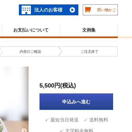
法人のお客様
買い物かご
お支払いについて
文例集
内容の
ご確認
ご注文
終了
5,500円(税込)
申込みへ進む
✓ 最短当日発送 ✓ 送料無料
✓ 文字料金無料