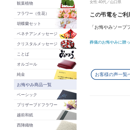
女性:40代／山口県
観葉植物
フラワー（生花）
この弔電をご利
胡蝶蘭セット
「お悔やみソープ
ベネチアンメッセージ
葬儀のお悔やみに贈っ
クリスタルメッセージ
ことば
オルゴール
純金
お客様の声一覧
お悔やみ商品一覧
ベーシック
プリザーブドフラワー
越前和紙
西陣織物