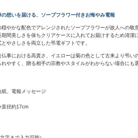
悼の想いを届ける、ソープフラワー付きお悔やみ電報
の穏やかな配色でアレンジされたソープフラワーが故人への敬
長期間美しさを保ちクリアケースに入れてお届けするため清潔
式とやさしさを両立した弔電ギフトです。
は仏事における高貴さ、イエローは菊の色として古来より弔い
られやすく、贈る相手の宗教やスタイルがわからない場合にも
台紙、電報メッセージ
×直径約17cm
0文字まで入力可能）