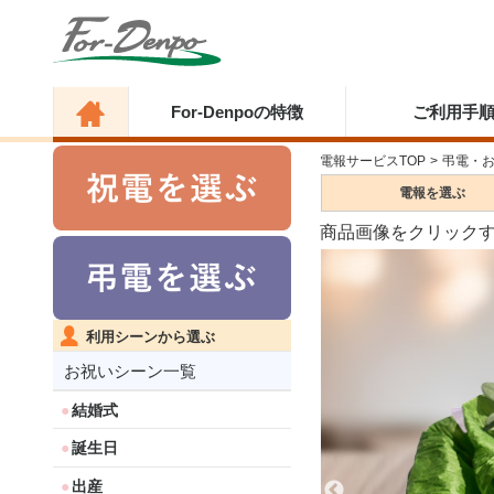
For-Denpoの特徴
ご利用手
電報サービスTOP
>
弔電・
電報を
選ぶ
商品画像をクリック
利用シーンから選ぶ
お祝いシーン一覧
結婚式
誕生日
出産