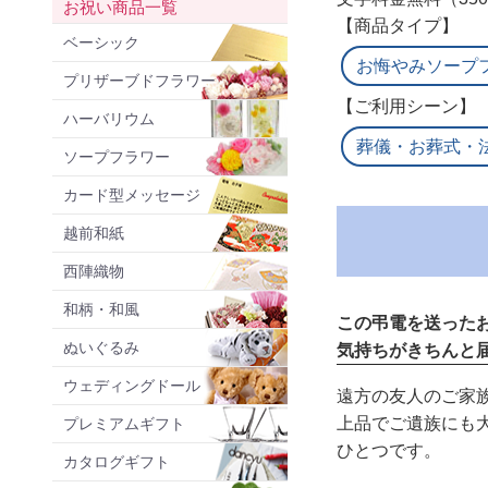
お祝い商品一覧
【商品タイプ】
ベーシック
お悔やみソープ
プリザーブドフラワー
【ご利用シーン】
ハーバリウム
葬儀・お葬式・
ソープフラワー
カード型メッセージ
越前和紙
西陣織物
和柄・和風
この弔電を送った
ぬいぐるみ
気持ちがきちんと
ウェディングドール
遠方の友人のご家
上品でご遺族にも
プレミアムギフト
ひとつです。
カタログギフト