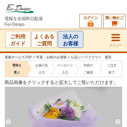
ログイン
買い物かご
電報を全国即日配達
For-Denpo
ご利用
よくある
法人の
ガイド
ご質問
お客様
メニュー
電報サービスTOP
>
弔電・お悔やみ電報
>
仏花ソープフラワー 紫音
電報を
お届け先
メッセージ
内容の
ご注文
選ぶ
入力
入力
ご確認
終了
商品画像をクリックすると拡大してご覧いただけます。