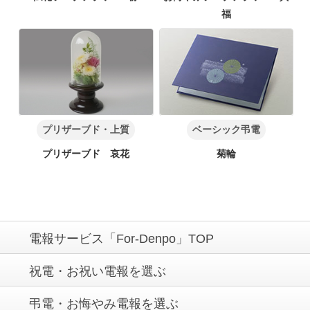
福
プリザーブド・上質
ベーシック弔電
プリザーブド 哀花
菊輪
電報サービス「For-Denpo」TOP
祝電・お祝い電報を選ぶ
弔電・お悔やみ電報を選ぶ