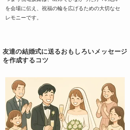
ブライダル特集
を会場に伝え、祝福の輪を広げるための大切なセ
レモニーです。
思いやり電報
花と電報で帰省しよう
友達の結婚式に送るおもしろいメッセージ
よくご利用いただく弔電
を作成するコツ
お線香・ローソク付き弔電
ソープフラワー付き弔電
祝電の送り方
弔電の送り方