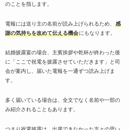
のことを指します。
純金
弔電を選ぶ
電報には送り主の名前が読み上げられるため、
感
謝の気持ちを改めて伝える機会
にもなります。​
ベーシック
結婚披露宴の場合、主賓挨拶や乾杯が終わった後
プリザーブドフラワー
に「ここで祝電を披露させていただきます」と司
越前和紙
会が案内し、届いた電報を一通ずつ読み上げま
す。
西陣織物
供花・献花
多く届いている場合は、全文でなく名前や一部の
み紹介されることもあります。​
胡蝶蘭セット
つまり祝電披露は、出席できなかった方々の思い