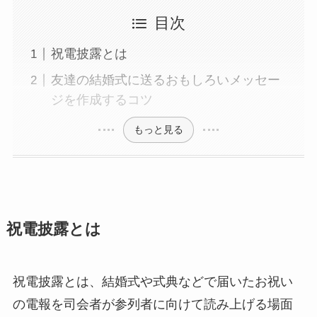
プレミアムギフト
目次
カタログギフト
祝電披露とは
観葉植物
友達の結婚式に送るおもしろいメッセー
ジを作成するコツ
フラワー（生花）
もっと見る
胡蝶蘭セット
ベネチアンメッセージ
クリスタルメッセージ
祝電披露とは
ことば
祝電披露とは、結婚式や式典などで届いたお祝い
オルゴール
の電報を司会者が参列者に向けて読み上げる場面