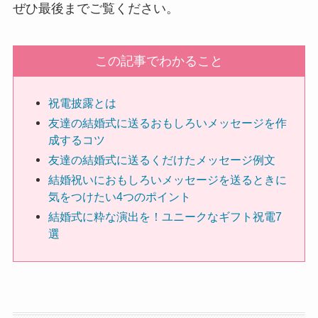
ぜひ最後までご覧ください。
ハーバリウム
この記事でわかること
ソープフラワー
カード型メッセージ
祝電披露とは
友達の結婚式に送るおもしろいメッセージを作
越前和紙
成するコツ
友達の結婚式に送るくだけたメッセージ例文
西陣織物
結婚祝いにおもしろいメッセージを送るときに
気をつけたい4つのポイント
和柄・和風
結婚式に粋な演出を！ユニークなギフト祝電7
選
ぬいぐるみ
グレース･ベア