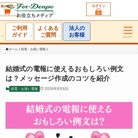
ログイン
買い物かご
利用シーン一覧
ご利用
よくある
法人の
結婚祝い
ガイド
ご質問
お客様
メニュー
誕生日祝い
ホーム
祝電・お祝い電報
出産祝い
結婚式の電報に使えるおもしろい例文
は？メッセージ作成のコツを紹介
お見舞い・お礼
2026年8月6日
祝電・お祝い電報
就任・昇進祝い
移転・開店・受賞祝い
選挙