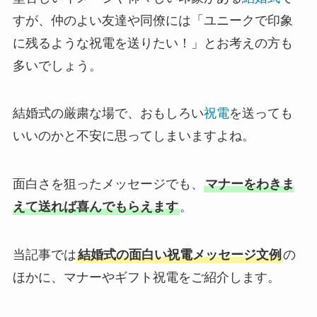
すが、仲のよい友達や同僚には「ユニークで印象
敬老の日
に残るような祝電を送りたい！」とお考えの方も
クリスマス
多いでしょう。
お悔やみ・法要
結婚式の厳粛な場で、おもしろい
祝電
を送っても
いいのかと不安に思ってしまいますよね。
喪中見舞い
お盆・新盆（初盆）見舞い
面白さを狙ったメッセージでも、
マナーをわきま
えて送れば喜んでもらえます
。
祝電を選ぶ
当記事では
結婚式の面白い祝電メッセージ文例
の
ベーシック
ほかに、マナーやギフト祝電をご紹介します。
プリザーブドフラワー