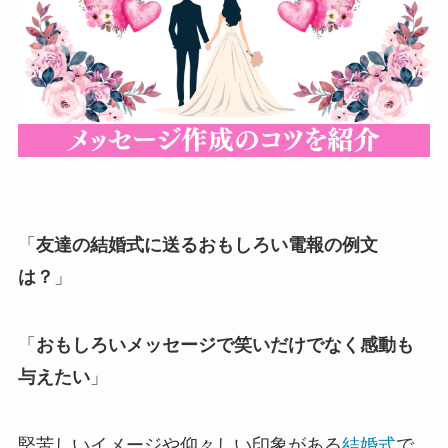
退職・定年
入学・就職・合格祝い・卒業
成人式
記念日やイベント
母の日
「
友達の結婚式に送るおもしろい電報の例文
は？
」
父の日
叙勲・褒章祝い
「
おもしろいメッセージで笑いだけでなく感動も
与えたい
」
長寿・還暦祝い
暑中・残暑見舞い
堅苦しいイメージや仰々しい印象がある
結婚式
で