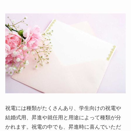
ハーバリウム
ソープフラワー
カード型メッセージ
越前和紙
西陣織物
和柄・和風
ぬいぐるみ
祝電には種類がたくさんあり、学生向けの祝電や
結婚式用、昇進や就任用と用途によって種類が分
グレース･ベア
かれます。祝電の中でも、昇進時に喜んでいただ