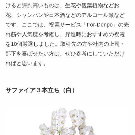
プレミアムギフト
けると評判高いものは、生花や観葉植物などお
花、シャンパンや日本酒などのアルコール類など
カタログギフト
です。ここでは、祝電サービス「For-Denpo」の売
観葉植物
れ筋や人気度を考慮し、昇進時におすすめの祝電
を10個厳選しました。取引先の方や社内の上司・
フラワー（生花）
部下を喜ばせたい方は、ぜひ参考にしていただけ
ればと思います。
胡蝶蘭セット
ベネチアンメッセージ
サファイア３本立ち（白）
クリスタルメッセージ
ことば
オルゴール