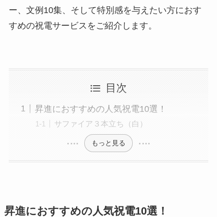
ー、文例10集、そして特別感を与えたい方におす
敬老の日
すめの祝電サービスをご紹介します。
クリスマス
お悔やみ・法要
目次
喪中見舞い
昇進におすすめの人気祝電10選！
お盆・新盆（初盆）見舞い
サファイア３本立ち（白）
もっと見る
祝電を選ぶ
ベーシック
昇進におすすめの人気祝電10選！
プリザーブドフラワー