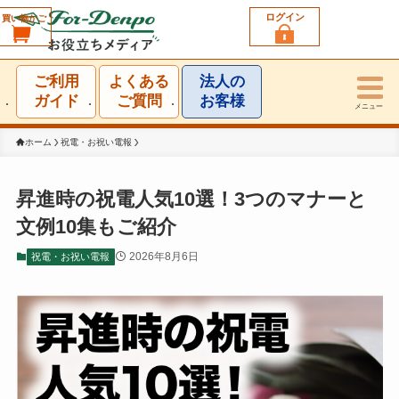
ログイン
買い物かご
利用シーン一覧
ご利用
よくある
法人の
結婚祝い
ガイド
ご質問
お客様
メニュー
誕生日祝い
ホーム
祝電・お祝い電報
出産祝い
昇進時の祝電人気10選！3つのマナーと
文例10集もご紹介
お見舞い・お礼
2026年8月6日
祝電・お祝い電報
就任・昇進祝い
移転・開店・受賞祝い
選挙