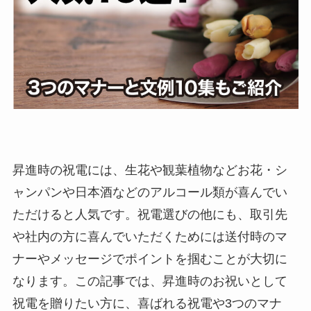
退職・定年
入学・就職・合格祝い・卒業
成人式
記念日やイベント
母の日
昇進時の祝電には、生花や観葉植物などお花・シ
ャンパンや日本酒などのアルコール類が喜んでい
父の日
ただけると人気です。祝電選びの他にも、取引先
叙勲・褒章祝い
や社内の方に喜んでいただくためには送付時のマ
ナーやメッセージでポイントを掴むことが大切に
長寿・還暦祝い
なります。この記事では、昇進時のお祝いとして
暑中・残暑見舞い
祝電を贈りたい方に、喜ばれる祝電や3つのマナ