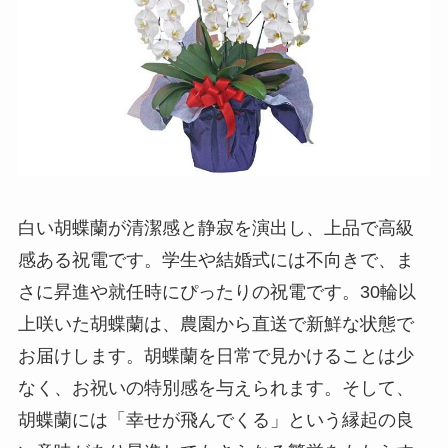
純金
弔電を選ぶ
ベーシック
プリザーブドフラワー
白い胡蝶蘭が清潔感と静寂を演出し、上品で高級
越前和紙
感ある祝電です。学生や結婚式には不向きで、ま
西陣織物
さに昇進や就任時にぴったりの祝電です。30輪以
上咲いた胡蝶蘭は、農園から直送で新鮮な状態で
供花・献花
お届けします。胡蝶蘭を日常で見かけることは少
なく、お祝いの特別感を与えられます。そして、
胡蝶蘭セット
胡蝶蘭には「幸せが飛んでくる」という縁起の良