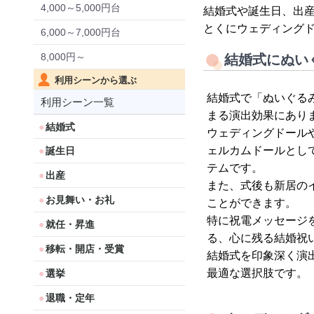
4,000～5,000円台
結婚式や誕生日、出
とくにウェディング
6,000～7,000円台
8,000円～
結婚式にぬい
利用シーンから選ぶ
結婚式で「ぬいぐる
利用シーン一覧
まる演出効果にあり
結婚式
ウェディングドール
ェルカムドールとし
誕生日
テムです。
出産
また、式後も新居の
お見舞い・お礼
ことができます。
特に祝電メッセージ
就任・昇進
る、心に残る結婚祝
移転・開店・受賞
結婚式を印象深く演
最適な選択肢です。
選挙
退職・定年