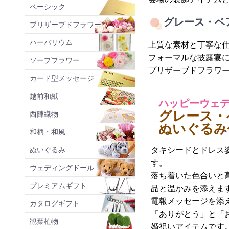
ベーシック
グレース・ベ
プリザーブドフラワー
ハーバリウム
上質な素材と丁寧な
フォーマルな披露宴
ソープフラワー
プリザーブドフラワ
カード型メッセージ
越前和紙
ハッピーウェ
グレース・
西陣織物
ぬいぐるみ
和柄・和風
ぬいぐるみ
タキシードとドレス
す。
ウェディングドール
落ち着いた色合いと
プレミアムギフト
品と温かみを添えま
電報メッセージを添
カタログギフト
「ありがとう」と「
観葉植物
婚祝いアイテムです