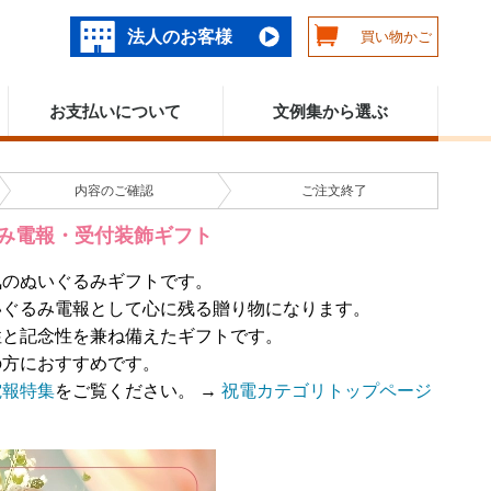
法人のお客様
買い物かご
お支払いについて
文例集から選ぶ
内容の
ご確認
ご注文
終了
み電報・受付装飾ギフト
気のぬいぐるみギフトです。
いぐるみ電報として心に残る贈り物になります。
性と記念性を兼ね備えたギフトです。
の方におすすめです。
電報特集
をご覧ください。 →
祝電カテゴリトップページ