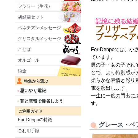
フラワー（生花）
胡蝶蘭セット
記憶に残る結
プリザーブ
ベネチアンメッセージ
ブーケベア
クリスタルメッセージ
ことば
For-Denpoで
ています。
オルゴール
男の子・女の子それ
純金
とで、より特別感が
柔らかな表情と彩り
特集から選ぶ
電を演出します。
思いやり電報
一生に一度の門出に
花と電報で帰省しよう
す。
ご利用ガイド
For-Denpoの特徴
グレース・ベ
ご利用手順