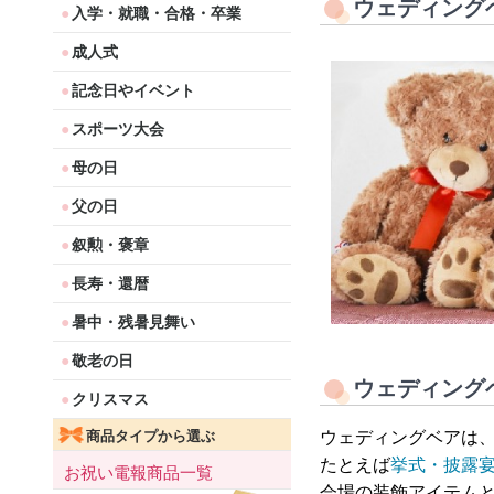
ウェディング
入学・就職・合格・卒業
成人式
記念日やイベント
スポーツ大会
母の日
父の日
叙勲・褒章
長寿・還暦
暑中・残暑見舞い
敬老の日
ウェディング
クリスマス
ウェディングベアは
商品タイプから選ぶ
たとえば
挙式・披露
お祝い電報商品一覧
会場の装飾アイテム