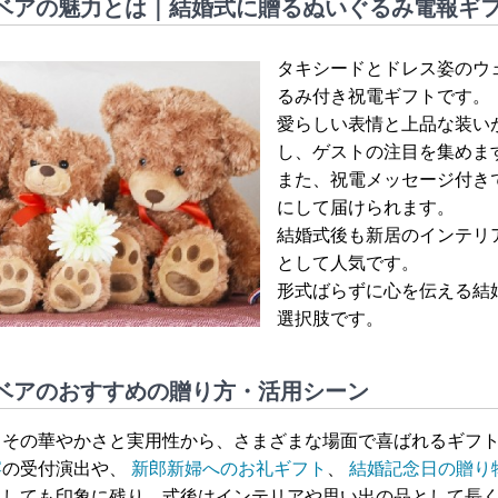
ベアの魅力とは｜結婚式に贈るぬいぐるみ電報ギ
タキシードとドレス姿のウ
るみ付き祝電ギフトです。
愛らしい表情と上品な装い
し、ゲストの注目を集めま
また、祝電メッセージ付き
にして届けられます。
結婚式後も新居のインテリ
として人気です。
形式ばらずに心を伝える結
選択肢です。
ベアのおすすめの贈り方・活用シーン
、その華やかさと実用性から、さまざまな場面で喜ばれるギフ
宴
の受付演出や、
新郎新婦へのお礼ギフト
、
結婚記念日の贈り
としても印象に残り、式後はインテリアや思い出の品として長