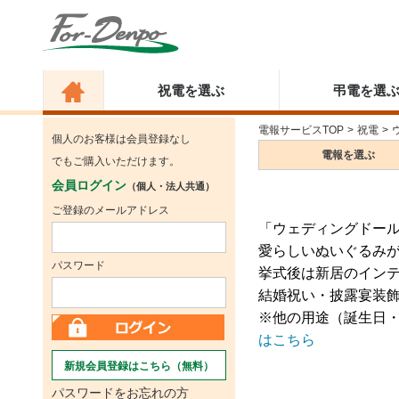
祝電を選ぶ
弔電を選
電報サービスTOP
>
祝電
>
個人のお客様は会員登録なし
電報を
選ぶ
でもご購入いただけます。
会員ログイン
（個人・法人共通）
ご登録のメールアドレス
「ウェディングドー
愛らしいぬいぐるみ
パスワード
挙式後は新居のイン
結婚祝い・披露宴装
※他の用途（誕生日
はこちら
新規会員登録はこちら（無料）
パスワードをお忘れの方