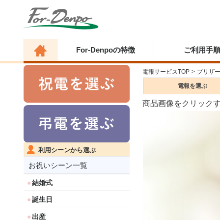
For-Denpoの特徴
ご利用手
電報サービスTOP
>
プリザ
電報を
選ぶ
商品画像をクリック
利用シーンから選ぶ
お祝いシーン一覧
結婚式
誕生日
出産