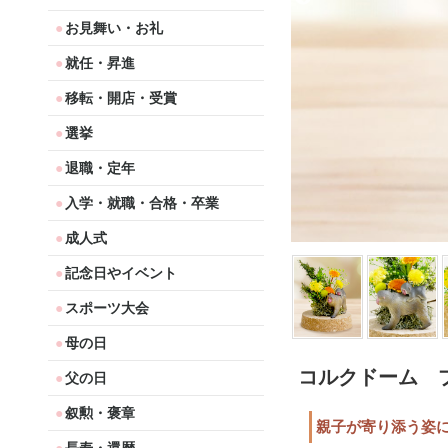
お見舞い・お礼
就任・昇進
移転・開店・受賞
選挙
退職・定年
入学・就職・合格・卒業
成人式
記念日やイベント
スポーツ大会
母の日
コルクドーム 
父の日
叙勲・褒章
親子が寄り添う姿