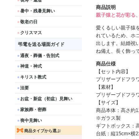
長寿・還暦
商品説明
暑中・残暑見舞い
親子猿と花が彩る
敬老の日
愛くるしい親子猿
クリスマス
れているため、ホ
出します。結婚祝
弔電を送る場面ガイド
ね備え、長く飾っ
通夜・葬儀・告別式
商品仕様
神道・神式
【セット内容】
キリスト教式
プリザーブドフラ
【素材】
法要
プリザーブドフラ
お盆・新盆（初盆）見舞い
【サイズ】
家族葬・密葬
商品本体：高さ約12
※ガラス製
喪中見舞い
ギフトボックス：高さ約
商品タイプから選ぶ
台紙：縦15cm×横22