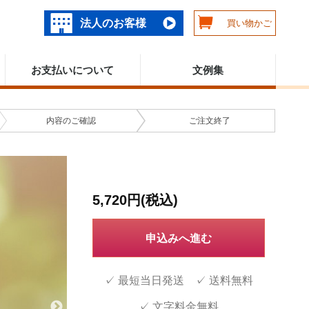
法人のお客様
買い物かご
お支払いについて
文例集
内容の
ご確認
ご注文
終了
5,720円(税込)
申込みへ進む
✓ 最短当日発送 ✓ 送料無料
✓ 文字料金無料