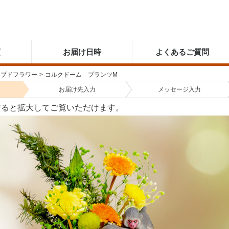
順
お届け日時
よくあるご質問
ーブドフラワー
>
コルクドーム プランツM
お届け先
入力
メッセージ
入力
すると拡大してご覧いただけます。