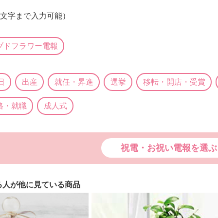
0文字まで入力可能）
ブドフラワー電報
日
出産
就任・昇進
選挙
移転・開店・受賞
格・就職
成人式
祝電・お祝い電報を選ぶ
る人が他に見ている商品