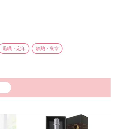
退職・定年
叙勲・褒章