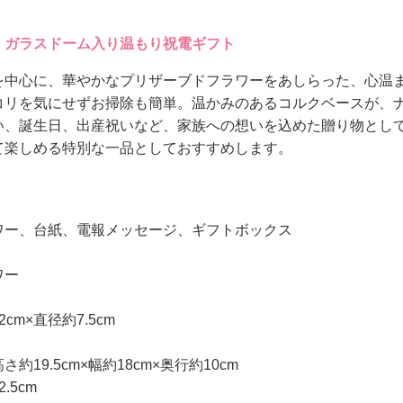
、ガラスドーム入り温もり祝電ギフト
を中心に、華やかなプリザーブドフラワーをあしらった、心温
コリを気にせずお掃除も簡単。温かみのあるコルクベースが、
い、誕生日、出産祝いなど、家族への想いを込めた贈り物とし
て楽しめる特別な一品としておすすめします。
ワー、台紙、電報メッセージ、ギフトボックス
ワー
cm×直径約7.5cm
19.5cm×幅約18cm×奥行約10cm
.5cm