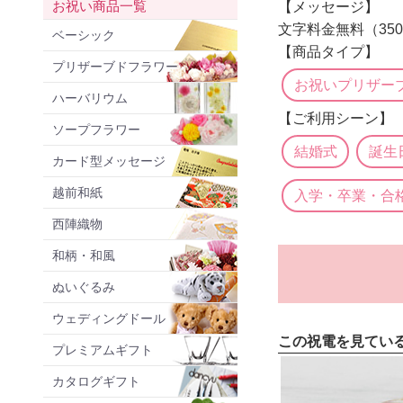
お祝い商品一覧
【メッセージ】
文字料金無料（35
ベーシック
【商品タイプ】
プリザーブドフラワー
お祝いプリザー
ハーバリウム
【ご利用シーン】
ソープフラワー
結婚式
誕生
カード型メッセージ
越前和紙
入学・卒業・合
西陣織物
和柄・和風
ぬいぐるみ
ウェディングドール
この祝電を見てい
プレミアムギフト
カタログギフト