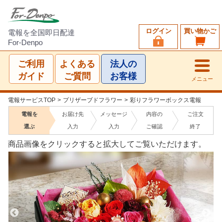
ログイン
買い物かご
電報を全国即日配達
For-Denpo
ご利用
よくある
法人の
ガイド
ご質問
お客様
メニュー
電報サービスTOP
>
プリザーブドフラワー
>
彩りフラワーボックス電報
電報を
お届け先
メッセージ
内容の
ご注文
選ぶ
入力
入力
ご確認
終了
商品画像をクリックすると拡大してご覧いただけます。