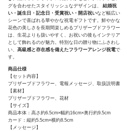
グを合わせたスタイリッシュなデザインは、
結婚祝
い・誕生日・記念日・受賞祝い・開店祝い
など幅広い
シーンで喜ばれる華やかな祝電ギフトです。鮮やかな
花色の美しさを長期間楽しめるプリザーブドフラワー
は、生花よりも扱いやすく、お祝いの後もインテリア
として飾れるのが魅力。特別な日の贈り物にふさわし
い、
高級感と存在感を備えたフラワーアレンジ祝電
で
す。
商品仕様
【セット内容】
プリザーブドフラワー、電報メッセージ、取扱説明書
【素材】
プリザーブドフラワー、花材
【サイズ】
商品本体：高さ約6.5cm×幅約16cm×奥行約9.5cm
カード：縦約5.5cm×横約8.5cm
【メッセージ】