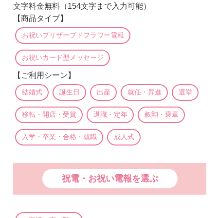
文字料金無料（154文字まで入力可能）
【商品タイプ】
お祝いプリザーブドフラワー電報
お祝いカード型メッセージ
【ご利用シーン】
結婚式
誕生日
出産
就任・昇進
選挙
移転・開店・受賞
退職・定年
叙勲・褒章
入学・卒業・合格・就職
成人式
祝電・お祝い電報を選ぶ