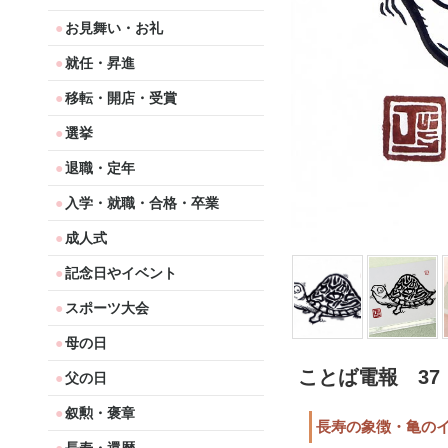
お見舞い・お礼
就任・昇進
移転・開店・受賞
選挙
退職・定年
入学・就職・合格・卒業
成人式
記念日やイベント
スポーツ大会
母の日
ことば電報 37
父の日
叙勲・褒章
長寿の象徴・亀の