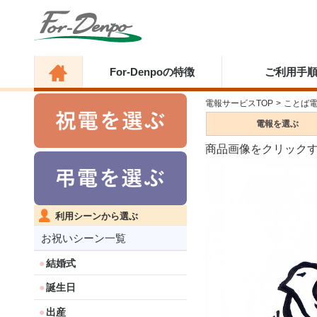
For-Denpoの特徴
ご利用手
電報サービスTOP
>
ことば
電報を
選ぶ
商品画像をクリック
利用シーンから選ぶ
お祝いシーン一覧
結婚式
誕生日
出産