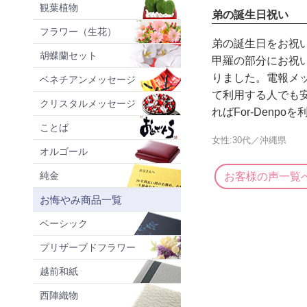
観葉植物
弟の誕生日祝い
フラワー（生花）
弟の誕生日をお祝
胡蝶蘭セット
甲羅の部分にお祝
りました。電報メ
ベネチアンメッセージ
て利用する人でも
クリスタルメッセージ
ればFor-Den
ことば
女性:30代／沖縄県
オルゴール
純金
お客様の声一覧
お悔やみ商品一覧
ベーシック
プリザーブドフラワー
越前和紙
西陣織物