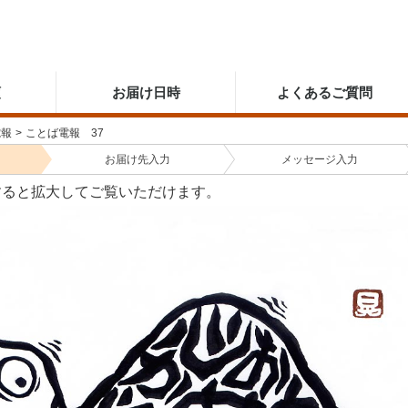
順
お届け日時
よくあるご質問
電報
>
ことば電報 37
お届け先
入力
メッセージ
入力
すると拡大してご覧いただけます。