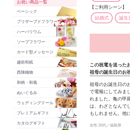
お祝い商品一覧
【ご利用シーン】
ベーシック
結婚式
誕生
プリザーブドフラワー
ハーバリウム
ソープフラワー
カード型メッセージ
越前和紙
この祝電を送った
祖母の誕生日のお
西陣織物
和柄・和風
祖母のお誕生日の
で電報にしてみま
ぬいぐるみ
れました。亀の甲
ウェディングドール
は、わざとなんで
プレミアムギフト
もしれません。他
カタログギフト
女性:20代／福島県