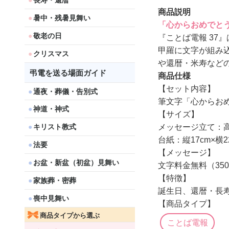
長寿・還暦
商品説明
暑中・残暑見舞い
「心からおめでと
敬老の日
『ことば電報 37
甲羅に文字が組み
クリスマス
や還暦・米寿など
弔電を送る場面ガイド
商品仕様
【セット内容】
通夜・葬儀・告別式
筆文字「心からお
神道・神式
【サイズ】
メッセージ立て：高さ約
キリスト教式
台紙：縦17cm×横22
法要
【メッセージ】
お盆・新盆（初盆）見舞い
文字料金無料（35
【特徴】
家族葬・密葬
誕生日、還暦・長
喪中見舞い
【商品タイプ】
商品タイプから選ぶ
ことば電報