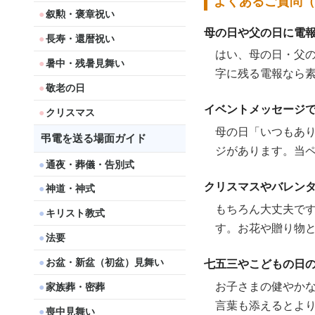
よくあるご質問（
叙勲・褒章祝い
母の日や父の日に電
長寿・還暦祝い
はい、母の日・父
暑中・残暑見舞い
字に残る電報なら
敬老の日
イベントメッセージ
クリスマス
母の日「いつもあ
弔電を送る場面ガイド
ジがあります。当
通夜・葬儀・告別式
クリスマスやバレン
神道・神式
もちろん大丈夫で
キリスト教式
す。お花や贈り物
法要
お盆・新盆（初盆）見舞い
七五三やこどもの日
お子さまの健やか
家族葬・密葬
言葉も添えるとよ
喪中見舞い