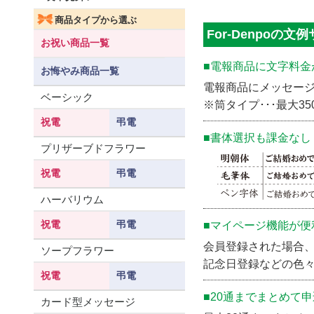
商品タイプから選ぶ
For-Denpoの文
お祝い商品一覧
■電報商品に文字料金
お悔やみ商品一覧
電報商品にメッセー
ベーシック
※筒タイプ･･･最大
祝電
弔電
■書体選択も課金なし
プリザーブドフラワー
祝電
弔電
ハーバリウム
祝電
弔電
■マイページ機能が便
会員登録された場合
ソープフラワー
記念日登録などの色
祝電
弔電
■20通までまとめて
カード型メッセージ