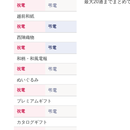
最大20通までまとめ
祝電
弔電
越前和紙
祝電
弔電
西陣織物
祝電
弔電
和柄・和風電報
祝電
弔電
ぬいぐるみ
祝電
弔電
プレミアムギフト
祝電
弔電
カタログギフト