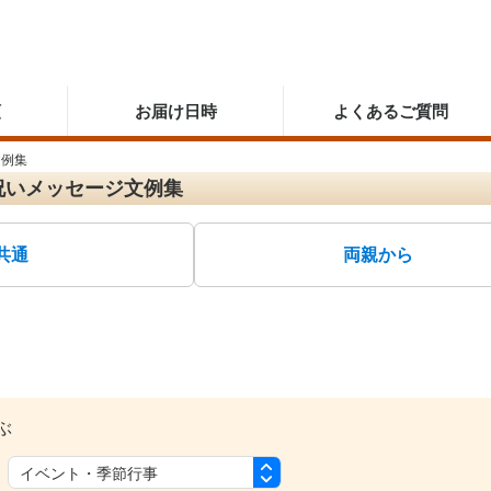
順
お届け日時
よくあるご質問
文例集
祝いメッセージ文例集
共通
両親から
ぶ
：