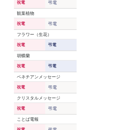
祝電
弔電
観葉植物
祝電
弔電
フラワー（生花）
祝電
弔電
胡蝶蘭
祝電
弔電
ベネチアンメッセージ
祝電
弔電
クリスタルメッセージ
祝電
弔電
ことば電報
祝電
弔電