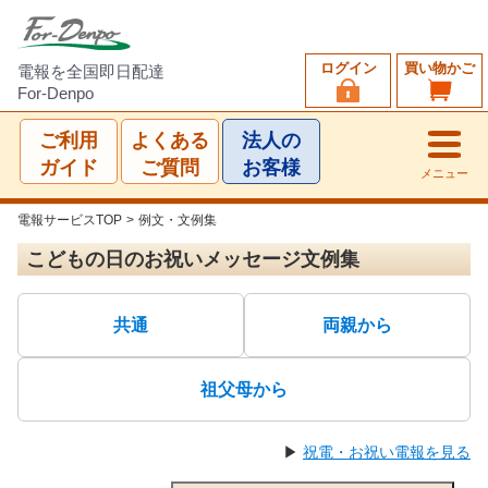
ログイン
買い物かご
電報を全国即日配達
For-Denpo
ご利用
よくある
法人の
ガイド
ご質問
お客様
メニュー
電報サービスTOP
>
例文・文例集
こどもの日のお祝いメッセージ文例集
共通
両親から
祖父母から
▶
祝電・お祝い電報を見る