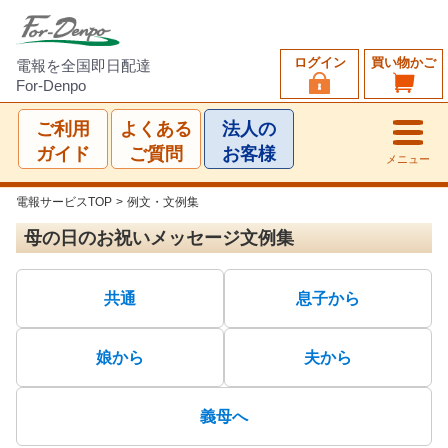
ログイン
買い物かご
電報を全国即日配達
For-Denpo
ご利用
よくある
法人の
ガイド
ご質問
お客様
メニュー
電報サービスTOP
>
例文・文例集
母の日のお祝いメッセージ文例集
共通
息子から
娘から
夫から
義母へ