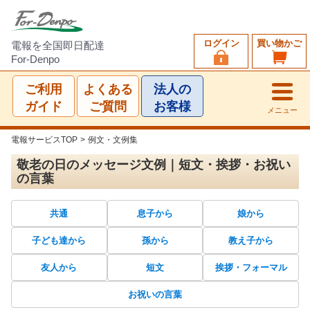
ログイン
買い物かご
電報を全国即日配達
For-Denpo
ご利用
よくある
法人の
ガイド
ご質問
お客様
メニュー
電報サービスTOP
>
例文・文例集
敬老の日のメッセージ文例｜短文・挨拶・お祝い
の言葉
共通
息子から
娘から
子ども達から
孫から
教え子から
友人から
短文
挨拶・フォーマル
お祝いの言葉