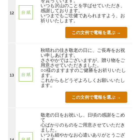
を貰っています。
いつも沢山のことを学ばせていただき、
感謝しております。
台 紙
12
いつまでもご壮健であられますよう、お
祈りいたします。
この文例で電報を選ぶ →
秋晴れの佳き敬老の日に、ご長寿をお祝
い申しあげます。
ささやかではございますが、贈り物をご
用意させていただきました。
○○様のますますのご健勝をお祈りいたし
台 紙
ます。
13
これからもどうぞよろしくお願いいたし
ます。
この文例で電報を選ぶ →
敬老の日をお祝いし、日頃の感謝をこめ
て
心ばかりのものをご用意させていただき
ました。
いつも細やかなお心遣いありがとうござ
台 紙
います。
14