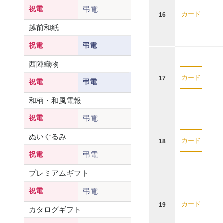
祝電
弔電
カード
16
越前和紙
祝電
弔電
西陣織物
カード
17
祝電
弔電
和柄・和風電報
祝電
弔電
ぬいぐるみ
カード
18
祝電
弔電
プレミアムギフト
祝電
弔電
カード
19
カタログギフト