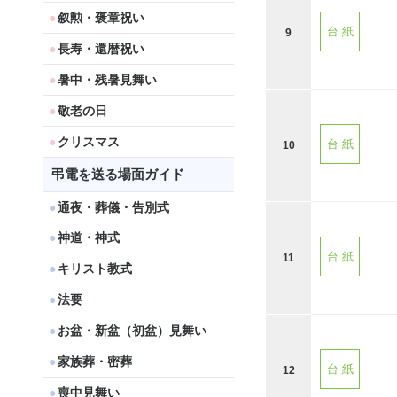
叙勲・褒章祝い
台 紙
9
長寿・還暦祝い
暑中・残暑見舞い
敬老の日
クリスマス
台 紙
10
弔電を送る場面ガイド
通夜・葬儀・告別式
神道・神式
台 紙
11
キリスト教式
法要
お盆・新盆（初盆）見舞い
家族葬・密葬
台 紙
12
喪中見舞い