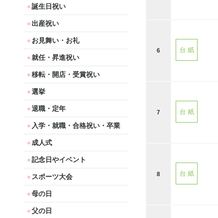
誕生日祝い
出産祝い
お見舞い・お礼
台 紙
6
就任・昇進祝い
移転・開店・受賞祝い
選挙
退職・定年
台 紙
7
入学・就職・合格祝い・卒業
成人式
記念日やイベント
台 紙
8
スポーツ大会
母の日
父の日