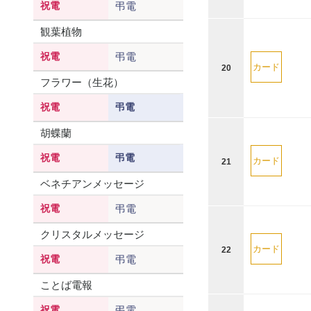
祝電
弔電
観葉植物
祝電
弔電
カード
20
フラワー（生花）
祝電
弔電
胡蝶蘭
祝電
弔電
カード
21
ベネチアンメッセージ
祝電
弔電
クリスタルメッセージ
カード
22
祝電
弔電
ことば電報
祝電
弔電