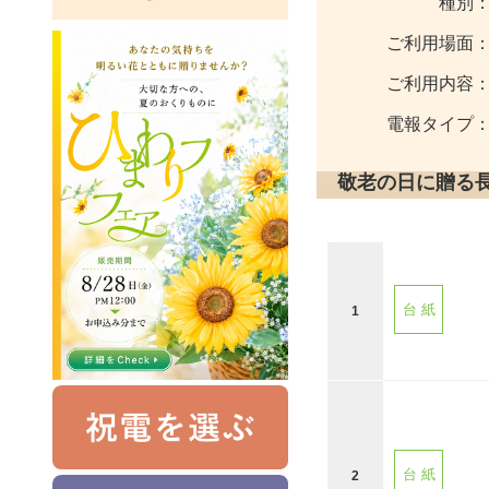
種別
ご利用場面
ご利用内容
電報タイプ
敬老の日に贈る
台 紙
1
台 紙
2