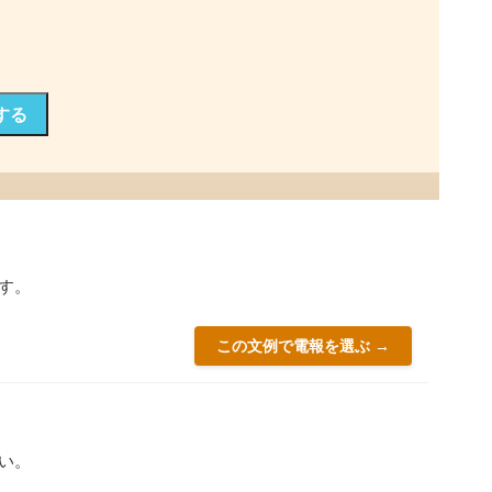
する
す。
この文例で電報を選ぶ →
い。