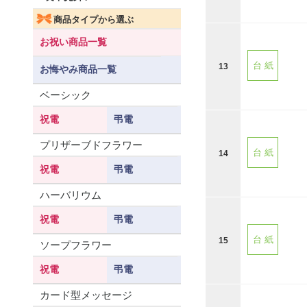
商品タイプから選ぶ
お祝い商品一覧
台 紙
13
お悔やみ商品一覧
ベーシック
祝電
弔電
プリザーブドフラワー
台 紙
14
祝電
弔電
ハーバリウム
祝電
弔電
台 紙
15
ソープフラワー
祝電
弔電
カード型メッセージ