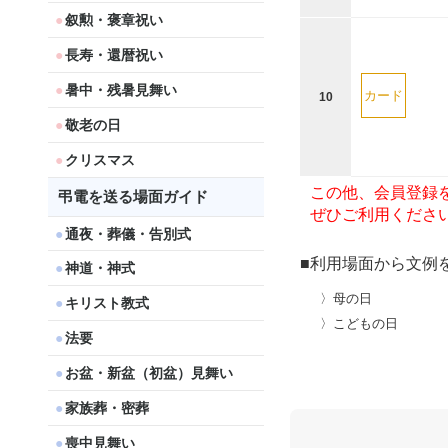
叙勲・褒章祝い
長寿・還暦祝い
暑中・残暑見舞い
カード
10
敬老の日
クリスマス
この他、会員登録
弔電を送る場面ガイド
ぜひご利用くださ
通夜・葬儀・告別式
■利用場面から文例
神道・神式
〉母の日
キリスト教式
〉こどもの日
法要
お盆・新盆（初盆）見舞い
家族葬・密葬
喪中見舞い