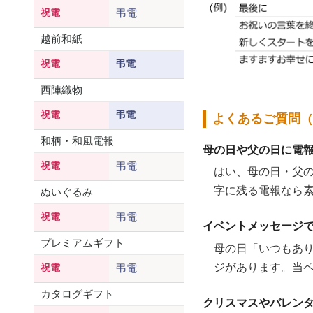
祝電
弔電
越前和紙
祝電
弔電
西陣織物
祝電
弔電
よくあるご質問（
和柄・和風電報
母の日や父の日に電
祝電
弔電
はい、母の日・父
字に残る電報なら
ぬいぐるみ
祝電
弔電
イベントメッセージ
プレミアムギフト
母の日「いつもあ
ジがあります。当
祝電
弔電
カタログギフト
クリスマスやバレン