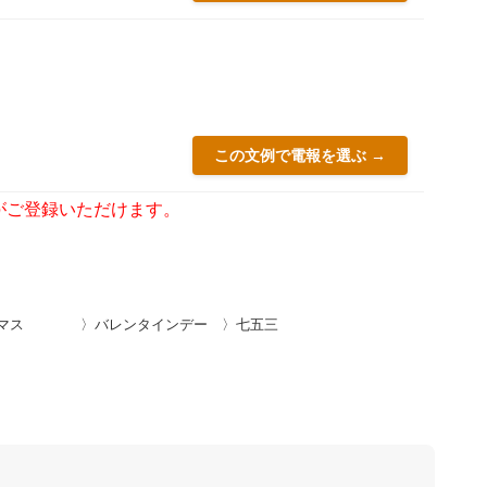
この文例で電報を選ぶ →
がご登録いただけます。
マス
〉バレンタインデー
〉七五三