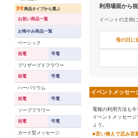
利用場面から祝
商品タイプから選ぶ
お祝い商品一覧
イベントの文例
お悔やみ商品一覧
母の日に
ベーシック
祝電
弔電
プリザーブドフラワー
祝電
弔電
ハーバリウム
イベントメッセー
祝電
弔電
電報の利用方法も今
ソープフラワー
イベントメッセージ
祝電
弔電
ょう。
カード型メッセージ
■言い換えで忌み言