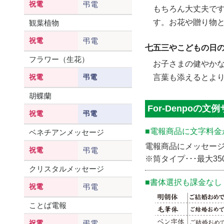
祝電
弔電
もちろん大丈夫で
す。お花や贈り物
観葉植物
祝電
弔電
七五三やこどもの日
フラワー（生花）
お子さまの健やか
言葉も添えるとよ
祝電
弔電
胡蝶蘭
For-Denpoの文
祝電
弔電
■電報商品に文字料金
ベネチアンメッセージ
電報商品にメッセー
祝電
弔電
※筒タイプ･･･最大
クリスタルメッセージ
■書体選択も課金なし
祝電
弔電
ことば電報
祝電
弔電