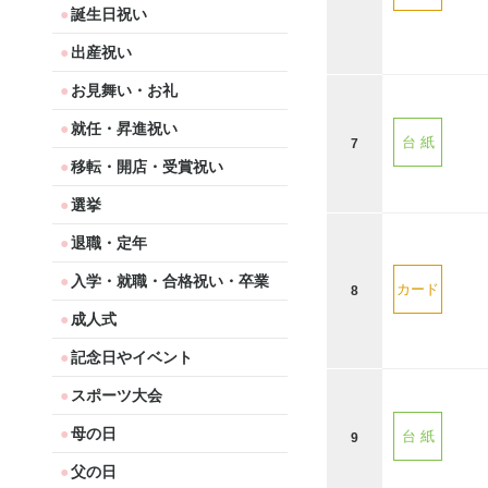
誕生日祝い
出産祝い
お見舞い・お礼
就任・昇進祝い
台 紙
7
移転・開店・受賞祝い
選挙
退職・定年
入学・就職・合格祝い・卒業
カード
8
成人式
記念日やイベント
スポーツ大会
母の日
台 紙
9
父の日