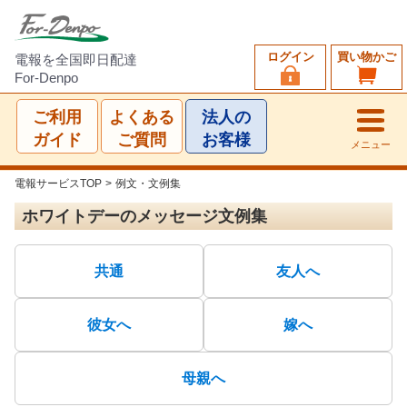
ログイン
買い物かご
電報を全国即日配達
For-Denpo
ご利用
よくある
法人の
ガイド
ご質問
お客様
メニュー
電報サービスTOP
>
例文・文例集
ホワイトデーのメッセージ文例集
共通
友人へ
彼女へ
嫁へ
母親へ