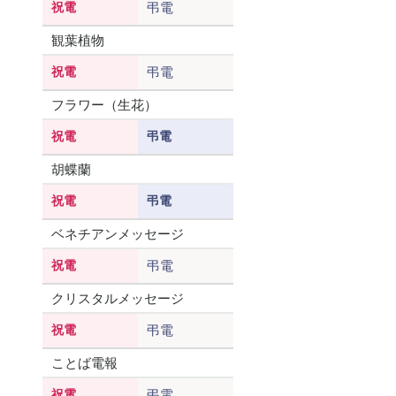
祝電
弔電
観葉植物
祝電
弔電
フラワー（生花）
祝電
弔電
胡蝶蘭
祝電
弔電
ベネチアンメッセージ
祝電
弔電
クリスタルメッセージ
祝電
弔電
ことば電報
祝電
弔電