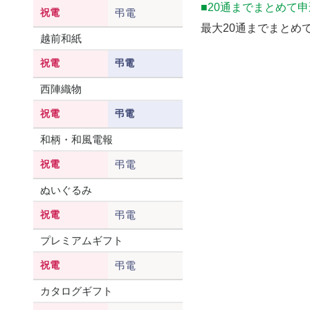
■20通までまとめて
祝電
弔電
最大20通までまとめ
越前和紙
祝電
弔電
西陣織物
祝電
弔電
和柄・和風電報
祝電
弔電
ぬいぐるみ
祝電
弔電
プレミアムギフト
祝電
弔電
カタログギフト