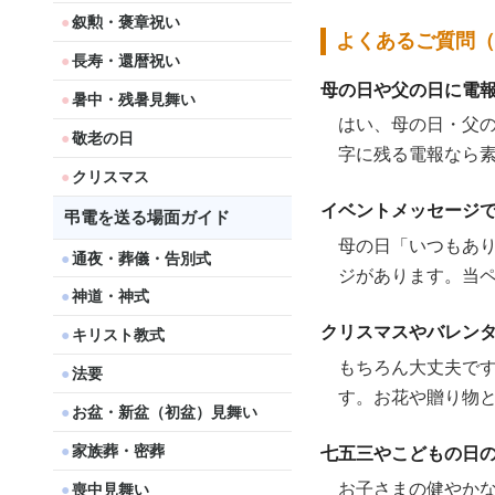
叙勲・褒章祝い
よくあるご質問（
長寿・還暦祝い
母の日や父の日に電
暑中・残暑見舞い
はい、母の日・父
敬老の日
字に残る電報なら
クリスマス
イベントメッセージ
弔電を送る場面ガイド
母の日「いつもあ
通夜・葬儀・告別式
ジがあります。当
神道・神式
クリスマスやバレン
キリスト教式
もちろん大丈夫で
法要
す。お花や贈り物
お盆・新盆（初盆）見舞い
家族葬・密葬
七五三やこどもの日
お子さまの健やか
喪中見舞い