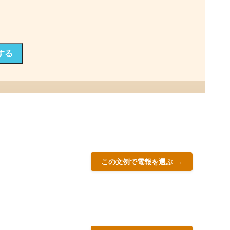
する
この文例で電報を選ぶ →