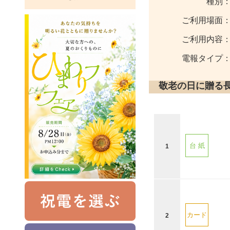
種別
ご利用場面
ご利用内容
電報タイプ
敬老の日に贈る
台 紙
1
カード
2