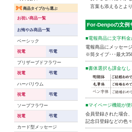
言葉も添えるとよ
商品タイプから選ぶ
お祝い商品一覧
For-Denpoの文
お悔やみ商品一覧
■電報商品に文字料金
ベーシック
電報商品にメッセー
祝電
弔電
※筒タイプ･･･最大
プリザーブドフラワー
■書体選択も課金なし
祝電
弔電
ハーバリウム
祝電
弔電
■マイページ機能が便
ソープフラワー
会員登録された場合
祝電
弔電
記念日登録などの色
カード型メッセージ