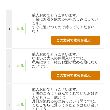
成人おめでとうございます。
一緒にお酒を飲めるのを楽しみにしてい
ます。
すぐに追いつくので待っててください
台 紙
1
ね！！
この文例で電報を選ぶ →
成人おめでとうございます。
いよいよ大人の仲間入りですね。
私もはやく一緒にお酒が飲める歳になり
台 紙
たいです。
2
この文例で電報を選ぶ →
成人おめでとうございます。
子供のころよく遊んでくれていたお姉さ
んがもう二十歳とは、
月日が流れるのはあっという間ですね。
台 紙
またこちらに帰ってきたときはぜひ会い
3
ましょう。