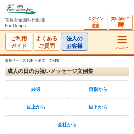
ログイン
買い物かご
電報を全国即日配達
For-Denpo
ご利用
よくある
法人の
ガイド
ご質問
お客様
メニュー
電報サービスTOP
>
例文・文例集
成人の日のお祝いメッセージ文例集
共通
両親から
目上から
目下から
会社から