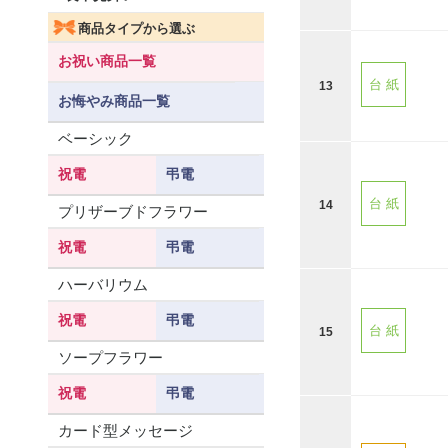
商品タイプから選ぶ
お祝い商品一覧
台 紙
13
お悔やみ商品一覧
ベーシック
祝電
弔電
台 紙
14
プリザーブドフラワー
祝電
弔電
ハーバリウム
祝電
弔電
台 紙
15
ソープフラワー
祝電
弔電
カード型メッセージ