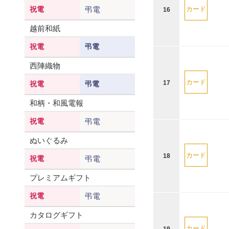
祝電
弔電
カード
16
越前和紙
祝電
弔電
西陣織物
カード
17
祝電
弔電
和柄・和風電報
祝電
弔電
ぬいぐるみ
カード
18
祝電
弔電
プレミアムギフト
祝電
弔電
カタログギフト
カード