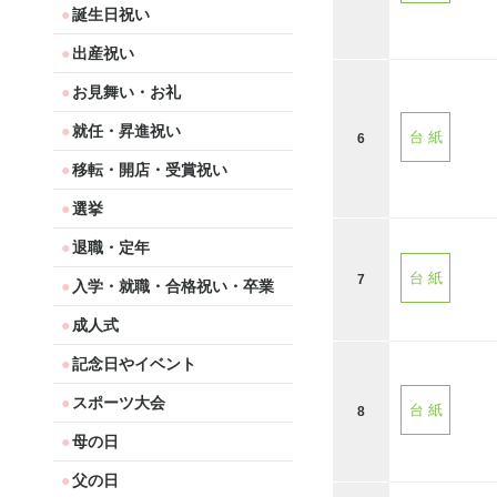
誕生日祝い
出産祝い
お見舞い・お礼
就任・昇進祝い
台 紙
6
移転・開店・受賞祝い
選挙
退職・定年
台 紙
7
入学・就職・合格祝い・卒業
成人式
記念日やイベント
スポーツ大会
台 紙
8
母の日
父の日