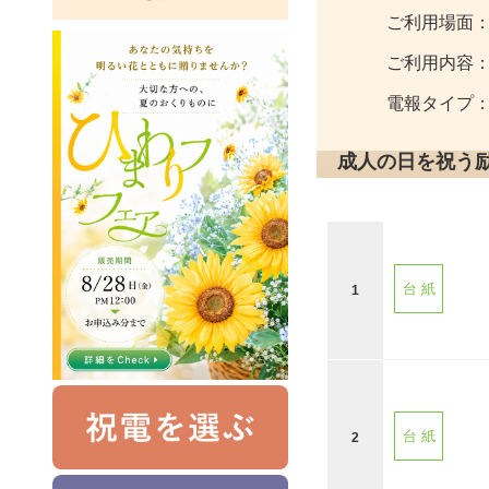
ご利用場面
ご利用内容
電報タイプ
成人の日を祝う
台 紙
1
台 紙
2