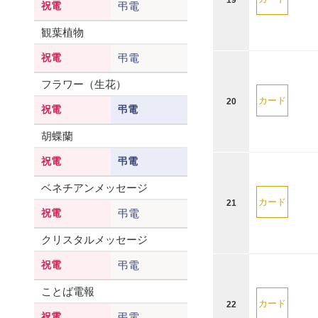
19
祝電
弔電
観葉植物
祝電
弔電
フラワー（生花）
カード
20
祝電
弔電
胡蝶蘭
祝電
弔電
ベネチアンメッセージ
カード
21
祝電
弔電
クリスタルメッセージ
祝電
弔電
ことば電報
カード
22
祝電
弔電