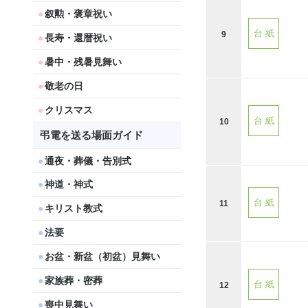
叙勲・褒章祝い
台 紙
9
長寿・還暦祝い
暑中・残暑見舞い
敬老の日
クリスマス
台 紙
10
弔電を送る場面ガイド
通夜・葬儀・告別式
神道・神式
台 紙
11
キリスト教式
法要
お盆・新盆（初盆）見舞い
家族葬・密葬
台 紙
12
喪中見舞い