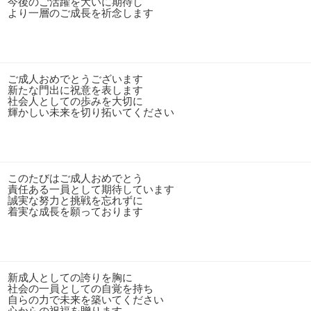
今後のご活躍を大いに期待し
より一層のご成長を祈念します
ご成人おめでとうございます
新たな門出に祝意を表します
社会人としての歩みを大切に
輝かしい未来を切り拓いてください
このたびはご成人おめでとう
責任ある一員として期待しています
誠実な努力と挑戦を忘れずに
着実な成長を願っております
新成人としての誇りを胸に
社会の一員としての自覚を持ち
自らの力で未来を築いてください
心からの祝福を贈ります