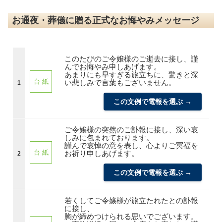
お通夜・葬儀に贈る正式なお悔やみメッセージ
このたびのご令嬢様のご逝去に接し、謹
んでお悔やみ申しあげます。
あまりにも早すぎる旅立ちに、驚きと深
台 紙
い悲しみで言葉もございません。
1
この文例で電報を選ぶ →
ご令嬢様の突然のご訃報に接し、深い哀
しみに包まれております。
謹んで哀悼の意を表し、心よりご冥福を
台 紙
お祈り申しあげます。
2
この文例で電報を選ぶ →
若くしてご令嬢様が旅立たれたとの訃報
に接し、
胸が締めつけられる思いでございます。