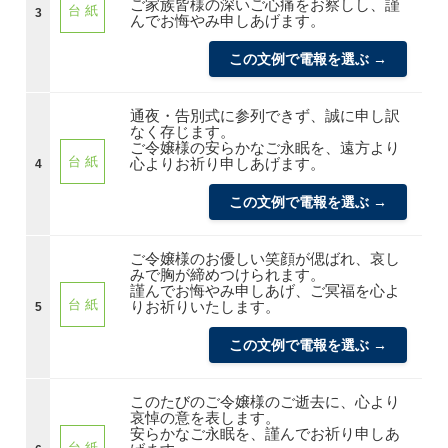
ご家族皆様の深いご心痛をお察しし、謹
台 紙
3
んでお悔やみ申しあげます。
この文例で電報を選ぶ →
通夜・告別式に参列できず、誠に申し訳
なく存じます。
ご令嬢様の安らかなご永眠を、遠方より
台 紙
心よりお祈り申しあげます。
4
この文例で電報を選ぶ →
ご令嬢様のお優しい笑顔が偲ばれ、哀し
みで胸が締めつけられます。
謹んでお悔やみ申しあげ、ご冥福を心よ
台 紙
りお祈りいたします。
5
この文例で電報を選ぶ →
このたびのご令嬢様のご逝去に、心より
哀悼の意を表します。
安らかなご永眠を、謹んでお祈り申しあ
台 紙