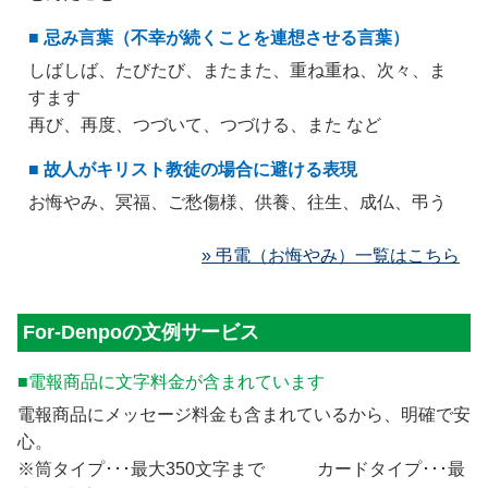
■ 忌み言葉（不幸が続くことを連想させる言葉）
しばしば、たびたび、またまた、重ね重ね、次々、ま
すます
再び、再度、つづいて、つづける、また など
■ 故人がキリスト教徒の場合に避ける表現
お悔やみ、冥福、ご愁傷様、供養、往生、成仏、弔う
» 弔電（お悔やみ）一覧はこちら
For-Denpoの文例サービス
■電報商品に文字料金が含まれています
電報商品にメッセージ料金も含まれているから、明確で安
心。
※筒タイプ･･･最大350文字まで カードタイプ･･･最