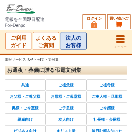
ログイン
買い物かご
電報を全国即日配達
For-Denpo
ご利用
よくある
法人の
ガイド
ご質問
お客様
メニュー
電報サービスTOP
>
例文・文例集
お通夜・葬儀に贈る弔電文例集
共通
ご祖父様
ご祖母様
お父様・ご尊父様
お母様・ご母堂様
ご主人様・旦那様
奥様・ご令室様
ご子息様
ご令嬢様
親戚向け
友人向け
社長様・会長様
ビジネス向け
キリスト教
後日訃報を知った