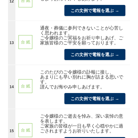
台 紙
12
この文例で電報を選ぶ →
通夜・葬儀に参列できないことが心苦し
く思われます。
ご令嬢様のご冥福をお祈り申しあげ、ご
台 紙
家族皆様のご平安を願っております。
13
この文例で電報を選ぶ →
このたびのご令嬢様の訃報に接し、
あまりにも早い別れに胸が詰まる思いで
す。
台 紙
謹んでお悔やみ申しあげます。
14
この文例で電報を選ぶ →
ご令嬢様のご逝去を悼み、深い哀悼の意
を表します。
ご家族の皆様が一日も早く心穏やかに過
台 紙
ごされますようお祈りいたします。
15