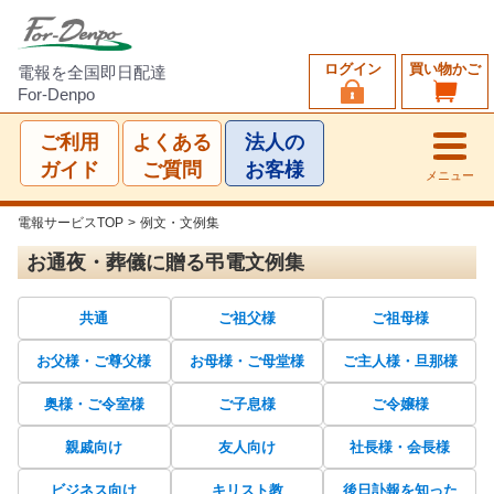
ログイン
買い物かご
電報を全国即日配達
For-Denpo
ご利用
よくある
法人の
ガイド
ご質問
お客様
メニュー
電報サービスTOP
>
例文・文例集
お通夜・葬儀に贈る弔電文例集
共通
ご祖父様
ご祖母様
お父様・ご尊父様
お母様・ご母堂様
ご主人様・旦那様
奥様・ご令室様
ご子息様
ご令嬢様
親戚向け
友人向け
社長様・会長様
ビジネス向け
キリスト教
後日訃報を知った