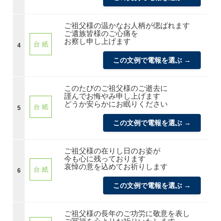
ご祖父様の温かなお人柄が偲ばれます
ご遺族皆様のご心痛を
お察し申し上げます
台 紙
4
この文例で電報を選ぶ →
このたびのご祖父様のご逝去に
謹んでお悔やみ申し上げます
どうか安らかにお眠りください
台 紙
5
この文例で電報を選ぶ →
ご祖父様の在りし日のお姿が
今も心に残っております
哀悼の意を込めてお祈りします
台 紙
6
この文例で電報を選ぶ →
ご祖父様の長年のご功労に敬意を表し