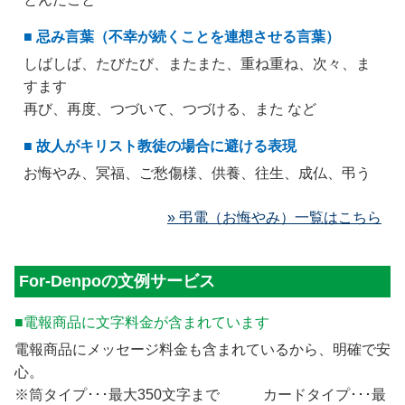
■ 忌み言葉（不幸が続くことを連想させる言葉）
しばしば、たびたび、またまた、重ね重ね、次々、ま
すます
再び、再度、つづいて、つづける、また など
■ 故人がキリスト教徒の場合に避ける表現
お悔やみ、冥福、ご愁傷様、供養、往生、成仏、弔う
» 弔電（お悔やみ）一覧はこちら
For-Denpoの文例サービス
■電報商品に文字料金が含まれています
電報商品にメッセージ料金も含まれているから、明確で安
心。
※筒タイプ･･･最大350文字まで カードタイプ･･･最