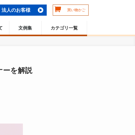
法人のお客様
買い物かご
て
文例集
カテゴリ一覧
弔電・お悔み電報
祝電・お祝い電報
電報の基礎知識
ナーを解説