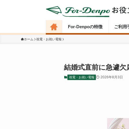
For-Denpoの特徴
ご利用
ホーム
祝電・お祝い電報
結婚式直前に急遽欠
2026年8月3日
祝電・お祝い電報