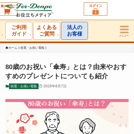
ログイン
買い物かご
利用シーン一覧
ご利用
よくある
法人の
結婚祝い
ガイド
ご質問
お客様
メニュー
誕生日祝い
ホーム
祝電・お祝い電報
出産祝い
80歳のお祝い「傘寿」とは？由来やおす
すめのプレゼントについても紹介
お見舞い・お礼
2026年8月7日
祝電・お祝い電報
就任・昇進祝い
移転・開店・受賞祝い
選挙