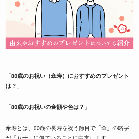
退職・定年
入学・就職・合格祝い・卒業
成人式
記念日やイベント
母の日
「
80歳のお祝い
（傘寿）におすすめのプレゼント
は？
」
父の日
叙勲・褒章祝い
「
80歳のお祝いの金額や色は？
」
長寿・還暦祝い
傘寿とは、80歳の長寿を祝う節目で「傘」の略字
暑中・残暑見舞い
が「八十」に似ていることに由来します。