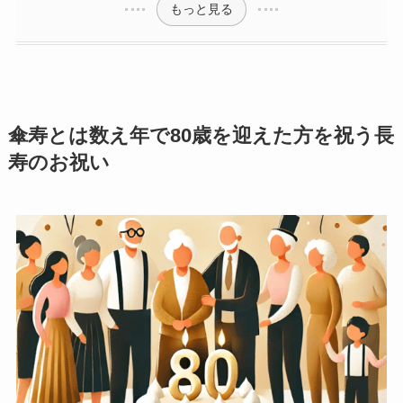
プレミアムギフト
もっと見る
カタログギフト
観葉植物
傘寿とは数え年で80歳を迎えた方を祝う長
フラワー（生花）
寿のお祝い
胡蝶蘭セット
ベネチアンメッセージ
クリスタルメッセージ
ことば
オルゴール