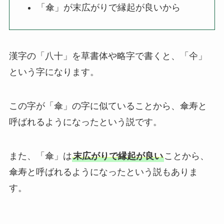
「傘」が末広がりで縁起が良いから
ブライダル特集
思いやり電報
漢字の「八十」を草書体や略字で書くと、「仐」
花と電報で帰省しよう
という字になります。
よくご利用いただく弔電
この字が「傘」の字に似ていることから、傘寿と
お線香・ローソク付き弔電
呼ばれるようになったという説です。
ソープフラワー付き弔電
また、「傘」は
末広がりで縁起が良い
ことから、
傘寿と呼ばれるようになったという説もありま
祝電の送り方
す。
弔電の送り方