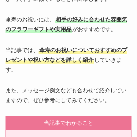
敬老の日
傘寿のお祝いには、
相手の好みに合わせた雰囲気
クリスマス
のフラワーギフトや実用品
がおすすめです。
お悔やみ・法要
当記事では、
傘寿のお祝いについておすすめのプ
喪中見舞い
レゼントや祝い方などを詳しく紹介
していきま
す。
お盆・新盆（初盆）見舞い
また、メッセージ例文なども合わせて紹介してい
ますので、ぜひ参考にしてみてください。
祝電を選ぶ
ベーシック
当記事でわかること
プリザーブドフラワー