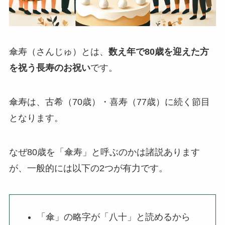
純金
弔電を選ぶ
傘寿（さんじゅ）とは、
数え年で80歳を迎えた方
ベーシック
を祝う長寿のお祝い
です。
プリザーブドフラワー
傘寿は、古希（70歳）・喜寿（77歳）に続く節目
となります。
越前和紙
西陣織物
なぜ80歳を「傘寿」と呼ぶのかは諸説あります
が、一般的には以下の2つが有力です。
供花・献花
胡蝶蘭セット
「傘」の略字が「八十」と読めるから