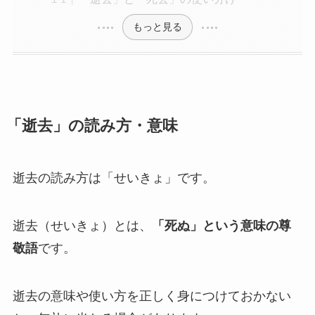
純金
もっと見る
弔電を選ぶ
ベーシック
「逝去」の読み方・意味
プリザーブドフラワー
越前和紙
逝去の読み方は「せいきょ」です。
西陣織物
逝去（せいきょ）とは、
「死ぬ」という意味の尊
供花・献花
敬語
です。
胡蝶蘭セット
逝去の意味や使い方を正しく身につけておかない