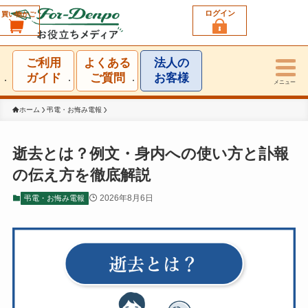
ログイン
買い物かご
利用シーン一覧
ご利用
よくある
法人の
結婚祝い
ガイド
ご質問
お客様
メニュー
誕生日祝い
ホーム
弔電・お悔み電報
出産祝い
逝去とは？例文・身内への使い方と訃報
の伝え方を徹底解説
お見舞い・お礼
2026年8月6日
弔電・お悔み電報
就任・昇進祝い
移転・開店・受賞祝い
選挙