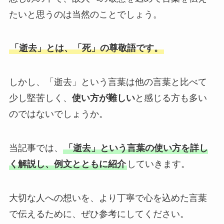
たいと思うのは当然のことでしょう。
敬老の日
クリスマス
「逝去」とは、「死」の尊敬語です。
お悔やみ・法要
しかし、「逝去」という言葉は他の言葉と比べて
喪中見舞い
少し堅苦しく、
使い方が難しい
と感じる方も多い
のではないでしょうか。
お盆・新盆（初盆）見舞い
当記事では、
「逝去」という言葉の使い方を詳し
く解説し、例文とともに紹介
していきます。
祝電を選ぶ
ベーシック
大切な人への想いを、より丁寧で心を込めた言葉
で伝えるために、ぜひ参考にしてください。
プリザーブドフラワー