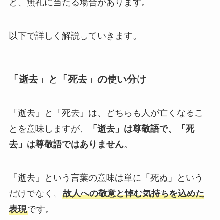
と、無礼に当たる場合があります。
ブライダル特集
以下で詳しく解説していきます。
思いやり電報
花と電報で帰省しよう
「逝去」と「死去」の使い分け
よくご利用いただく弔電
お線香・ローソク付き弔電
「逝去」と「死去」は、どちらも人が亡くなるこ
とを意味しますが、
「逝去」は尊敬語で、「死
ソープフラワー付き弔電
去」は尊敬語ではありません
。
「逝去」という言葉の意味は単に「死ぬ」という
祝電の送り方
だけでなく、
故人への敬意と悼む気持ちを込めた
弔電の送り方
表現
です。