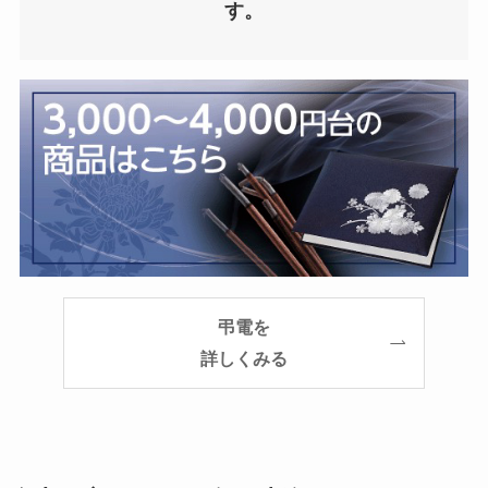
す。
弔電を
詳しくみる