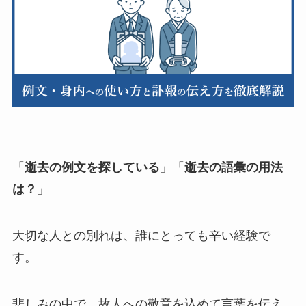
退職・定年
入学・就職・合格祝い・卒業
成人式
記念日やイベント
母の日
「
逝去の例文
を探している
」「
逝去の語彙の用法
は？
」
父の日
叙勲・褒章祝い
大切な人との別れは、誰にとっても辛い経験で
す。
長寿・還暦祝い
暑中・残暑見舞い
悲しみの中で、故人への敬意を込めて言葉を伝え