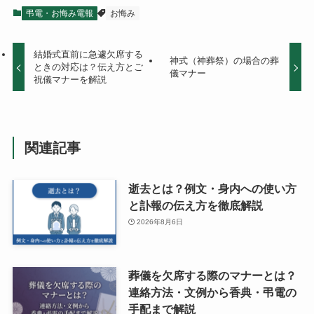
弔電・お悔み電報
お悔み
結婚式直前に急遽欠席する
神式（神葬祭）の場合の葬
ときの対応は？伝え方とご
儀マナー
祝儀マナーを解説
関連記事
逝去とは？例文・身内への使い方
と訃報の伝え方を徹底解説
2026年8月6日
葬儀を欠席する際のマナーとは？
連絡方法・文例から香典・弔電の
手配まで解説