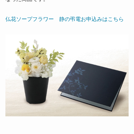
冠婚葬祭マナー
仏花ソープフラワー 静の弔電お申込みはこちら
電報活用術
電報コラム
お客様の声