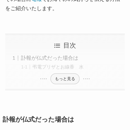
をご紹介いたします。
敬老の日
クリスマス
お悔やみ・法要
目次
喪中見舞い
訃報が仏式だった場合は
弔電プリザとお線香 水
お盆・新盆（初盆）見舞い
もっと見る
祝電を選ぶ
ベーシック
訃報が仏式だった場合は
プリザーブドフラワー