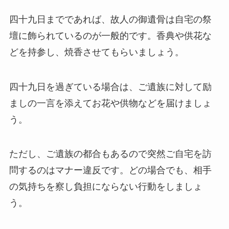
四十九日までであれば、故人の御遺骨は自宅の祭
ハーバリウム
壇に飾られているのが一般的です。香典や供花な
ソープフラワー
どを持参し、焼香させてもらいましょう。
カード型メッセージ
四十九日を過ぎている場合は、ご遺族に対して励
越前和紙
ましの一言を添えてお花や供物などを届けましょ
う。
西陣織物
和柄・和風
ただし、ご遺族の都合もあるので突然ご自宅を訪
問するのはマナー違反です。どの場合でも、相手
ぬいぐるみ
の気持ちを察し負担にならない行動をしましょ
う。
グレース･ベア