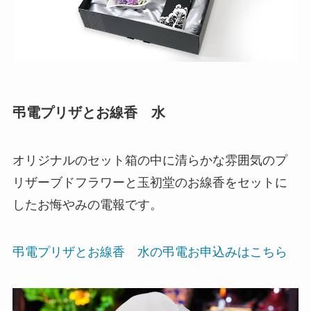
純金
弔電を選ぶ
ベーシック
弔電プリザとお線香 水
プリザーブドフラワー
オリジナルのセット箱の中に清らかな雰囲気のプ
越前和紙
リザーブドフラワーと玉初堂のお線香をセットに
西陣織物
したお悔やみの電報です。
供花・献花
弔電プリザとお線香 水の弔電お申込みはこちら
胡蝶蘭セット