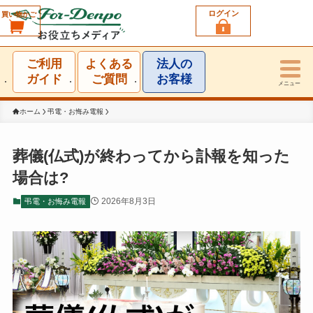
ログイン
買い物かご
利用シーン一覧
ご利用
よくある
法人の
結婚祝い
ガイド
ご質問
お客様
メニュー
誕生日祝い
ホーム
弔電・お悔み電報
出産祝い
葬儀(仏式)が終わってから訃報を知った
場合は?
お見舞い・お礼
2026年8月3日
弔電・お悔み電報
就任・昇進祝い
移転・開店・受賞祝い
選挙