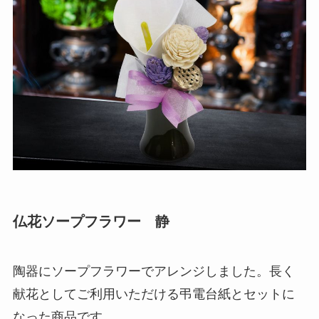
ブライダル特集
思いやり電報
花と電報で帰省しよう
よくご利用いただく弔電
お線香・ローソク付き弔電
ソープフラワー付き弔電
仏花ソープフラワー 静
祝電の送り方
陶器にソープフラワーでアレンジしました。長く
献花としてご利用いただける弔電台紙とセットに
弔電の送り方
なった商品です。