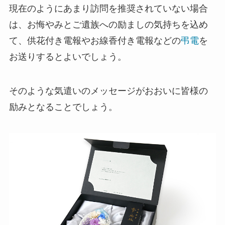
プレミアムギフト
現在のようにあまり訪問を推奨されていない場合
は、お悔やみとご遺族への励ましの気持ちを込め
カタログギフト
て、供花付き電報やお線香付き電報などの
弔電
を
観葉植物
お送りするとよいでしょう。
フラワー（生花）
そのような気遣いのメッセージがおおいに皆様の
励みとなることでしょう。
胡蝶蘭セット
ベネチアンメッセージ
クリスタルメッセージ
ことば
オルゴール