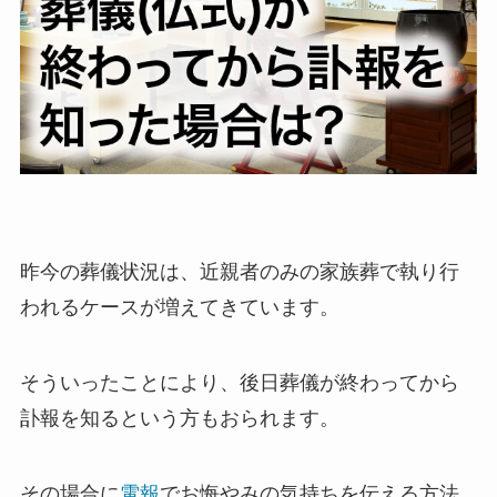
退職・定年
入学・就職・合格祝い・卒業
成人式
記念日やイベント
母の日
昨今の葬儀状況は、近親者のみの家族葬で執り行
われるケースが増えてきています。
父の日
叙勲・褒章祝い
そういったことにより、後日葬儀が終わってから
訃報を知るという方もおられます。
長寿・還暦祝い
暑中・残暑見舞い
その場合に
電報
でお悔やみの気持ちを伝える方法