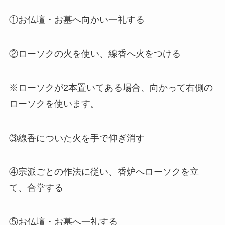
ブライダル特集
①お仏壇・お墓へ向かい一礼する
思いやり電報
②ローソクの火を使い、線香へ火をつける
花と電報で帰省しよう
※ローソクが2本置いてある場合、向かって右側の
よくご利用いただく弔電
ローソクを使います。
お線香・ローソク付き弔電
③線香についた火を手で仰ぎ消す
ソープフラワー付き弔電
④宗派ごとの作法に従い、香炉へローソクを立
祝電の送り方
て、合掌する
弔電の送り方
⑤お仏壇・お墓へ一礼する