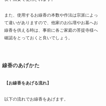
純金
また、使用するお線香の本数や作法は宗派によっ
弔電を選ぶ
て違いがありますので、他家のお仏壇やお墓へお
線香を供える時は、事前に各ご家庭の菩提寺様へ
ベーシック
確認をとっておくと良いでしょう。
プリザーブドフラワー
越前和紙
線香のあげかた
西陣織物
供花・献花
【お線香をあげる流れ】
胡蝶蘭セット
以下の流れでお線香をあげます。