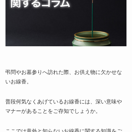
退職・定年
入学・就職・合格祝い・卒業
成人式
記念日やイベント
母の日
弔問やお墓参りへ訪れた際、お供え物に欠かせな
いお線香。
父の日
叙勲・褒章祝い
普段何気なくあげているお線香には、深い意味や
マナーがあることをご存知でしょうか。
長寿・還暦祝い
暑中・残暑見舞い
ここでは意外と知らないお線香に関する知識をご