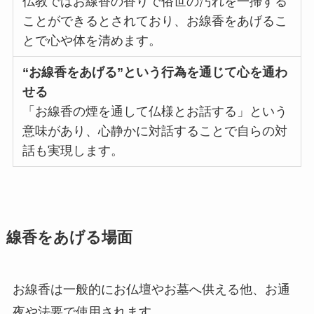
仏教ではお線香の香りで俗世の汚れを一掃する
プレミアムギフト
ことができるとされており、お線香をあげるこ
とで心や体を清めます。
カタログギフト
“お線香をあげる”という行為を通じて心を通わ
観葉植物
せる
「お線香の煙を通して仏様とお話する」という
フラワー（生花）
意味があり、心静かに対話することで自らの対
話も実現します。
胡蝶蘭セット
ベネチアンメッセージ
クリスタルメッセージ
線香をあげる場面
ことば
お線香は一般的にお仏壇やお墓へ供える他、お通
オルゴール
夜や法要で使用されます。