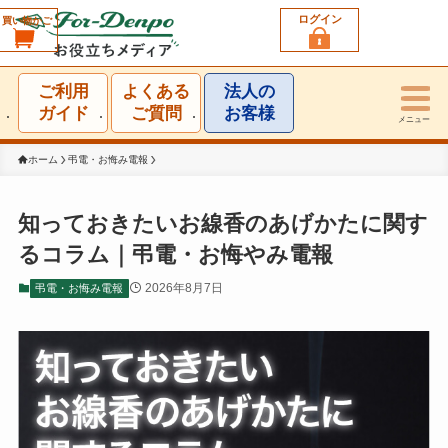
ログイン
買い物かご
利用シーン一覧
ご利用
よくある
法人の
結婚祝い
ガイド
ご質問
お客様
メニュー
誕生日祝い
ホーム
弔電・お悔み電報
出産祝い
知っておきたいお線香のあげかたに関す
るコラム｜弔電・お悔やみ電報
お見舞い・お礼
2026年8月7日
弔電・お悔み電報
就任・昇進祝い
移転・開店・受賞祝い
選挙