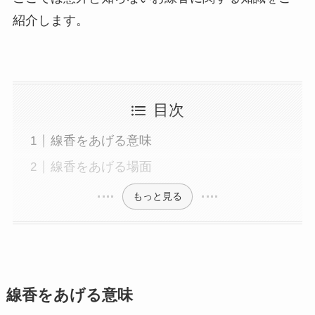
紹介します。
敬老の日
クリスマス
お悔やみ・法要
目次
喪中見舞い
線香をあげる意味
線香をあげる場面
お盆・新盆（初盆）見舞い
もっと見る
祝電を選ぶ
ベーシック
線香をあげる意味
プリザーブドフラワー