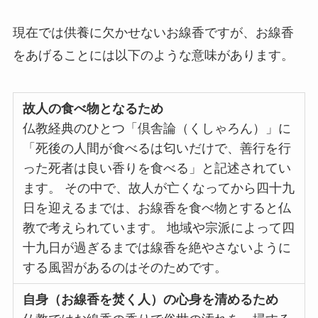
ハーバリウム
現在では供養に欠かせないお線香ですが、お線香
をあげることには以下のような意味があります。
ソープフラワー
カード型メッセージ
故人の食べ物となるため
仏教経典のひとつ「倶舎論（くしゃろん）」に
越前和紙
「死後の人間が食べるは匂いだけで、善行を行
った死者は良い香りを食べる」と記述されてい
西陣織物
ます。
その中で、故人が亡くなってから四十九
日を迎えるまでは、お線香を食べ物とすると仏
和柄・和風
教で考えられています。
地域や宗派によって四
十九日が過ぎるまでは線香を絶やさないように
ぬいぐるみ
する風習があるのはそのためです。
グレース･ベア
自身（お線香を焚く人）の心身を清めるため