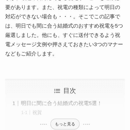
要があります。また、祝電の種類によって明日の
敬老の日
対応ができない場合も・・・。そこでこの記事で
は、明日でも間に合う結婚式のおすすめ祝電を5つ
クリスマス
厳選しました。他にも、すぐに送付できるよう祝
お悔やみ・法要
電メッセージ文例や押さえておきたい3つのマナー
などもご紹介します。
喪中見舞い
お盆・新盆（初盆）見舞い
目次
祝電を選ぶ
明日に間に合う結婚式の祝電5選！
ベーシック
祝賀
もっと見る
プリザーブドフラワー