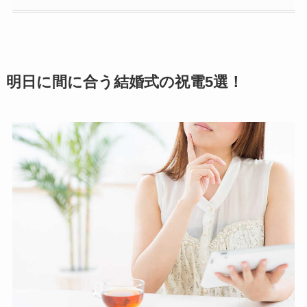
ハーバリウム
ソープフラワー
明日に間に合う結婚式の祝電5選！
カード型メッセージ
越前和紙
西陣織物
和柄・和風
ぬいぐるみ
グレース･ベア