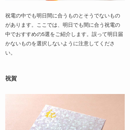
プレミアムギフト
祝電の中でも明日間に合うものとそうでないもの
カタログギフト
があります。ここでは、明日でも間に合う祝電の
観葉植物
中でおすすめの5選をご紹介します。誤って明日届
かないものを選択しないように注意してくださ
フラワー（生花）
い。
胡蝶蘭セット
ベネチアンメッセージ
祝賀
クリスタルメッセージ
ことば
オルゴール