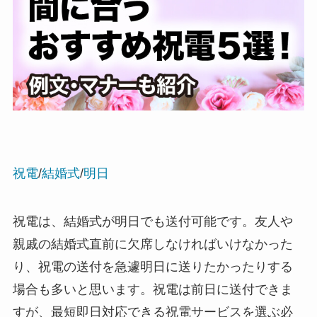
退職・定年
入学・就職・合格祝い・卒業
成人式
記念日やイベント
母の日
祝電
/
結婚式
/
明日
父の日
祝電は、結婚式が明日でも送付可能です。友人や
叙勲・褒章祝い
親戚の結婚式直前に欠席しなければいけなかった
り、祝電の送付を急遽明日に送りたかったりする
長寿・還暦祝い
場合も多いと思います。祝電は前日に送付できま
暑中・残暑見舞い
すが、最短即日対応できる祝電サービスを選ぶ必