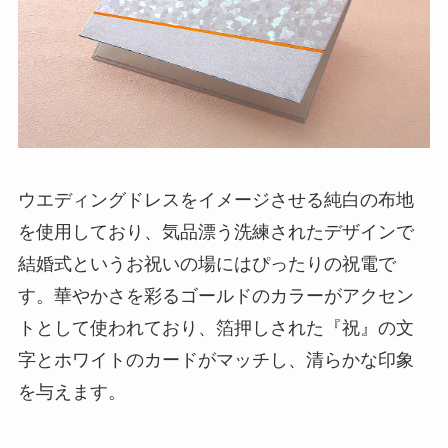
純金
弔電を選ぶ
ベーシック
プリザーブドフラワー
ウエディングドレスをイメージさせる純白の布地
を使用しており、気品漂う洗練されたデザインで
越前和紙
結婚式というお祝いの場にはぴったりの祝電で
西陣織物
す。華やかさを彩るゴールドのカラーがアクセン
トとして使われており、箔押しされた『祝』の文
供花・献花
字とホワイトのカードがマッチし、清らかな印象
胡蝶蘭セット
を与えます。