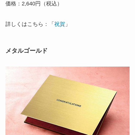
価格：2,640円（税込）
ブライダル特集
思いやり電報
詳しくはこちら：「
祝賀
」
花と電報で帰省しよう
メタルゴールド
よくご利用いただく弔電
お線香・ローソク付き弔電
ソープフラワー付き弔電
祝電の送り方
弔電の送り方