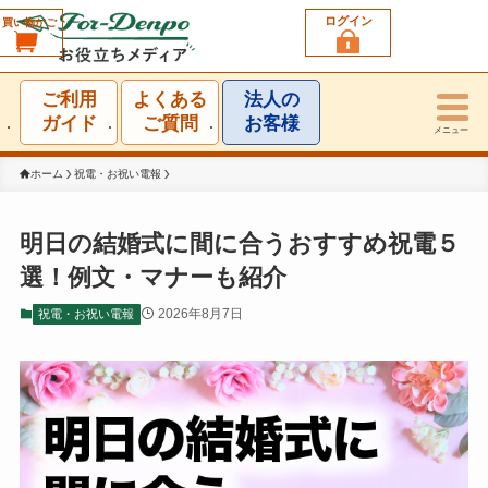
ログイン
買い物かご
利用シーン一覧
ご利用
よくある
法人の
結婚祝い
ガイド
ご質問
お客様
メニュー
誕生日祝い
ホーム
祝電・お祝い電報
出産祝い
明日の結婚式に間に合うおすすめ祝電５
選！例文・マナーも紹介
お見舞い・お礼
2026年8月7日
祝電・お祝い電報
就任・昇進祝い
移転・開店・受賞祝い
選挙