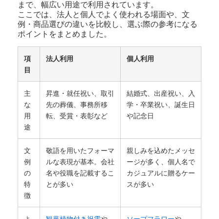
まで、幅広い用途で利用されています。
ここでは、法人と個人でよく使われる場面や、文
例・商品選びの違いを比較し、選ぶ際の参考になる
ポイントをまとめました。
項
法人利用
個人利用
目
主
昇進・就任祝い、取引
結婚式、出産祝い、入
な
先の葬儀、事務所移
学・卒業祝い、誕生日
用
転、受賞・表彰など
や記念日
途
文
敬語を用いたフォーマ
親しみを込めたメッセ
例
ルな表現が基本。会社
ージが多く、個人名で
の
名や役職を記載するこ
カジュアルに贈るケー
特
とが多い
スが多い
徴
よ
観葉植物付き祝電
や
ソープフラワー
や