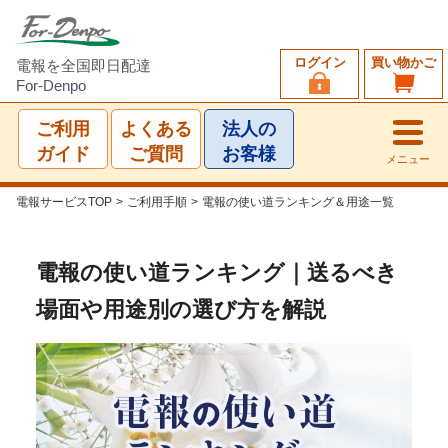
ログイン
買い物かご
電報を全国即日配達
For-Denpo
ご利用
よくある
法人の
ガイド
ご質問
お客様
メニュー
電報サービスTOP
>
ご利用手順
>
電報の使い道ランキング＆用途一覧
電報の使い道ランキング｜送るべき
場面や用途別の選び方を解説