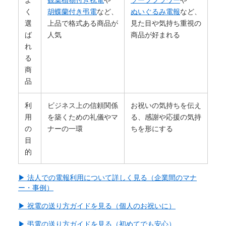
く
胡蝶蘭付き弔電
など、
ぬいぐるみ電報
など、
選
上品で格式ある商品が
見た目や気持ち重視の
ば
人気
商品が好まれる
れ
る
商
品
利
ビジネス上の信頼関係
お祝いの気持ちを伝え
用
を築くための礼儀やマ
る、感謝や応援の気持
の
ナーの一環
ちを形にする
目
的
▶ 法人での電報利用について詳しく見る（企業間のマナ
ー・事例）
▶ 祝電の送り方ガイドを見る（個人のお祝いに）
▶ 弔電の送り方ガイドを見る（初めてでも安心）