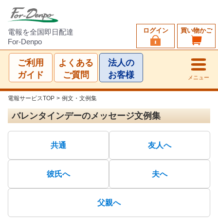
ログイン
買い物かご
電報を全国即日配達
For-Denpo
ご利用
よくある
法人の
ガイド
ご質問
お客様
メニュー
電報サービスTOP
>
例文・文例集
バレンタインデーのメッセージ文例集
共通
友人へ
彼氏へ
夫へ
父親へ