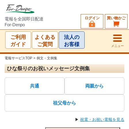
ログイン
買い物かご
電報を全国即日配達
For-Denpo
ご利用
よくある
法人の
ガイド
ご質問
お客様
メニュー
電報サービスTOP
>
例文・文例集
ひな祭りのお祝いメッセージ文例集
共通
両親から
祖父母から
▶
祝電・お祝い電報を見る