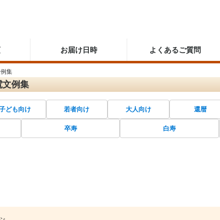
順
お届け日時
よくあるご質問
文例集
電文例集
子ども向け
若者向け
大人向け
還暦
卒寿
白寿