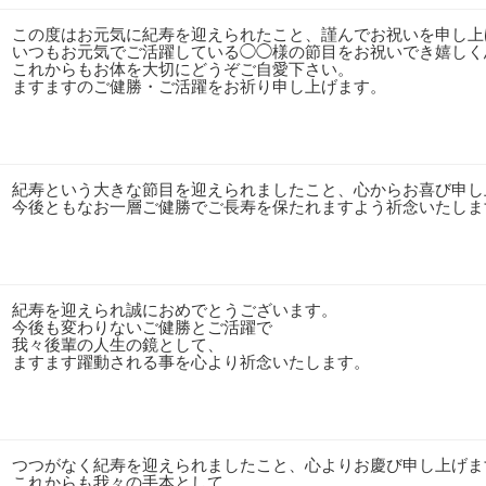
この度はお元気に紀寿を迎えられたこと、謹んでお祝いを申し上
いつもお元気でご活躍している◯◯様の節目をお祝いでき嬉しく
これからもお体を大切にどうぞご自愛下さい。
ますますのご健勝・ご活躍をお祈り申し上げます。
紀寿という大きな節目を迎えられましたこと、心からお喜び申し
今後ともなお一層ご健勝でご長寿を保たれますよう祈念いたしま
紀寿を迎えられ誠におめでとうございます。
今後も変わりないご健勝とご活躍で
我々後輩の人生の鏡として、
ますます躍動される事を心より祈念いたします。
つつがなく紀寿を迎えられましたこと、心よりお慶び申し上げま
これからも我々の手本として、