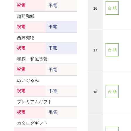
祝電
弔電
台 紙
16
越前和紙
祝電
弔電
西陣織物
祝電
弔電
台 紙
17
和柄・和風電報
祝電
弔電
ぬいぐるみ
祝電
弔電
台 紙
18
プレミアムギフト
祝電
弔電
カタログギフト