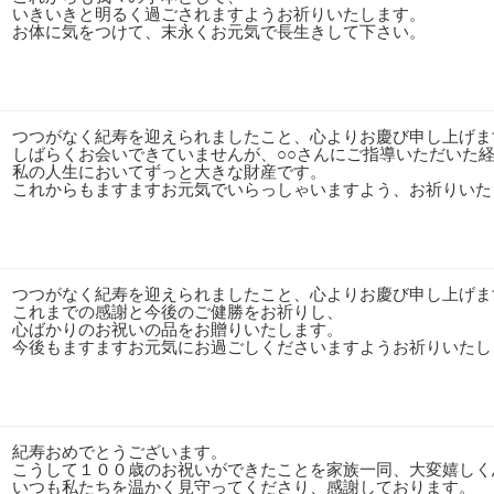
いきいきと明るく過ごされますようお祈りいたします。
お体に気をつけて、末永くお元気で長生きして下さい。
つつがなく紀寿を迎えられましたこと、心よりお慶び申し上げま
しばらくお会いできていませんが、○○さんにご指導いただいた
私の人生においてずっと大きな財産です。
これからもますますお元気でいらっしゃいますよう、お祈りいた
つつがなく紀寿を迎えられましたこと、心よりお慶び申し上げま
これまでの感謝と今後のご健勝をお祈りし、
心ばかりのお祝いの品をお贈りいたします。
今後もますますお元気にお過ごしくださいますようお祈りいたし
紀寿おめでとうございます。
こうして１００歳のお祝いができたことを家族一同、大変嬉しく
いつも私たちを温かく見守ってくださり、感謝しております。