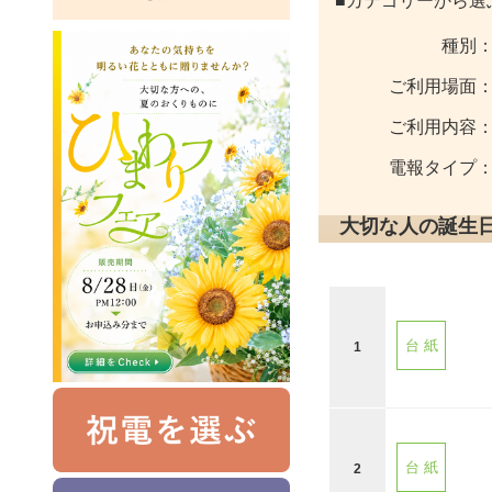
■カテゴリーから選
種別
ご利用場面
ご利用内容
電報タイプ
大切な人の誕生
台 紙
1
台 紙
2