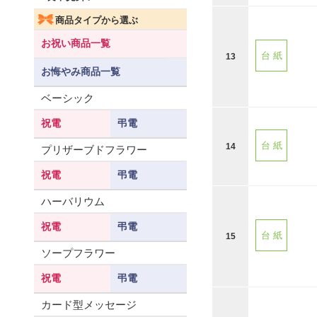
商品タイプから選ぶ
お祝い商品一覧
台 紙
13
お悔やみ商品一覧
ベーシック
祝電
弔電
台 紙
14
プリザーブドフラワー
祝電
弔電
ハーバリウム
祝電
弔電
台 紙
15
ソープフラワー
祝電
弔電
カード型メッセージ