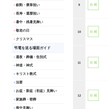
叙勲・褒章祝い
台 紙
9
長寿・還暦祝い
暑中・残暑見舞い
敬老の日
台 紙
10
クリスマス
弔電を送る場面ガイド
通夜・葬儀・告別式
台 紙
11
神道・神式
キリスト教式
法要
お盆・新盆（初盆）見舞い
台 紙
12
家族葬・密葬
喪中見舞い