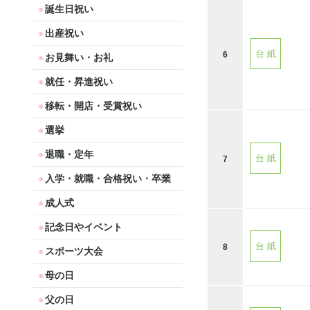
誕生日祝い
出産祝い
台 紙
6
お見舞い・お礼
就任・昇進祝い
移転・開店・受賞祝い
選挙
退職・定年
台 紙
7
入学・就職・合格祝い・卒業
成人式
記念日やイベント
台 紙
8
スポーツ大会
母の日
父の日