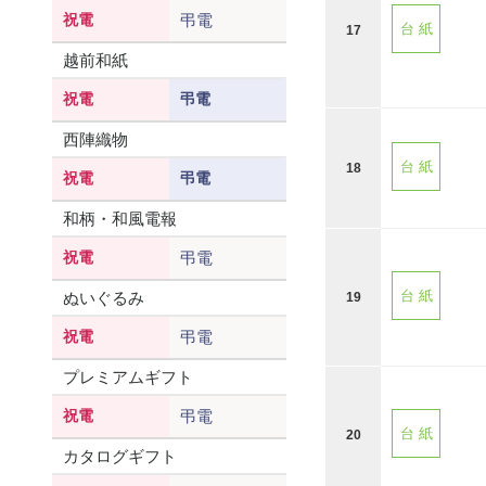
祝電
弔電
台 紙
17
越前和紙
祝電
弔電
西陣織物
台 紙
18
祝電
弔電
和柄・和風電報
祝電
弔電
ぬいぐるみ
台 紙
19
祝電
弔電
プレミアムギフト
祝電
弔電
台 紙
20
カタログギフト