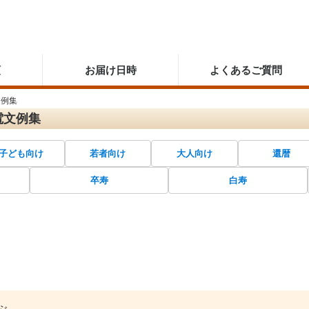
順
お届け日時
よくあるご質問
文例集
電文例集
子ども向け
若者向け
大人向け
還暦
卒寿
白寿