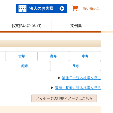
法人のお客様
買い物かご
お支払いについて
文例集
古希
喜寿
傘寿
紀寿
長寿
▶
誕生日に送る祝電を見る
▶
還暦・長寿に送る祝電を見る
メッセージの印刷イメージはこちら