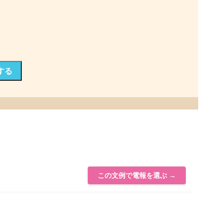
する
この文例で電報を選ぶ →