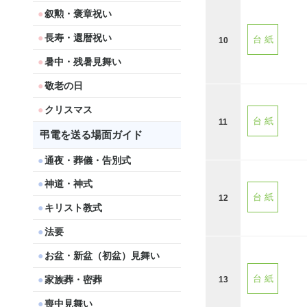
叙勲・褒章祝い
長寿・還暦祝い
台 紙
10
暑中・残暑見舞い
敬老の日
クリスマス
台 紙
11
弔電を送る場面ガイド
通夜・葬儀・告別式
神道・神式
台 紙
12
キリスト教式
法要
お盆・新盆（初盆）見舞い
家族葬・密葬
台 紙
13
喪中見舞い