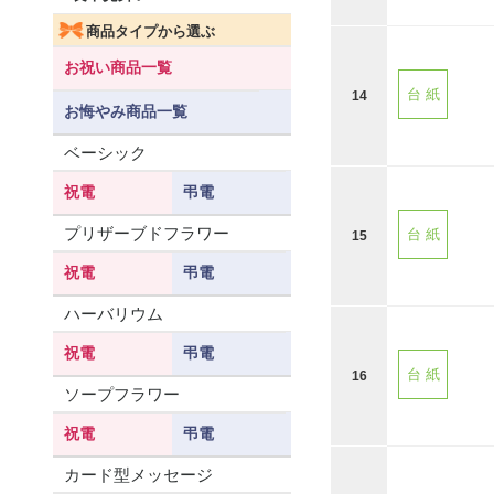
商品タイプから選ぶ
お祝い商品一覧
台 紙
14
お悔やみ商品一覧
ベーシック
祝電
弔電
プリザーブドフラワー
台 紙
15
祝電
弔電
ハーバリウム
祝電
弔電
台 紙
16
ソープフラワー
祝電
弔電
カード型メッセージ