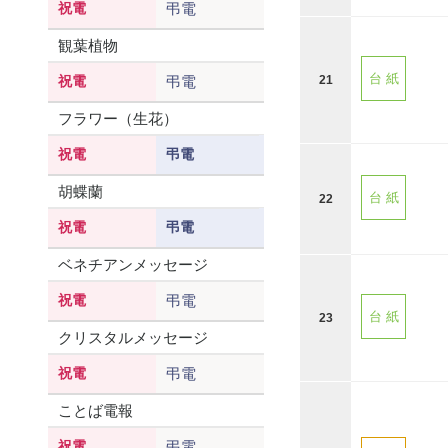
祝電
弔電
観葉植物
台 紙
21
祝電
弔電
フラワー（生花）
祝電
弔電
胡蝶蘭
台 紙
22
祝電
弔電
ベネチアンメッセージ
祝電
弔電
台 紙
23
クリスタルメッセージ
祝電
弔電
ことば電報
祝電
弔電