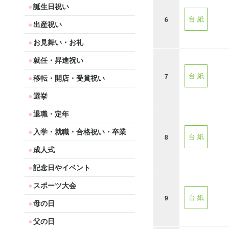
誕生日祝い
台 紙
6
出産祝い
お見舞い・お礼
就任・昇進祝い
台 紙
7
移転・開店・受賞祝い
選挙
退職・定年
入学・就職・合格祝い・卒業
台 紙
8
成人式
記念日やイベント
スポーツ大会
台 紙
9
母の日
父の日