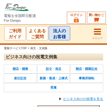
ログイン
買い物かご
電報を全国即日配達
For-Denpo
ご利用
よくある
法人の
ガイド
ご質問
お客様
メニュー
電報サービスTOP
>
例文・文例集
ビジネス向けの祝電文例集
開店・開業
設立・発足
開店・開業記念
創立記念
新築・落成・上棟式
事務所移転
受賞
▶
ビジネス向けの祝電を見る