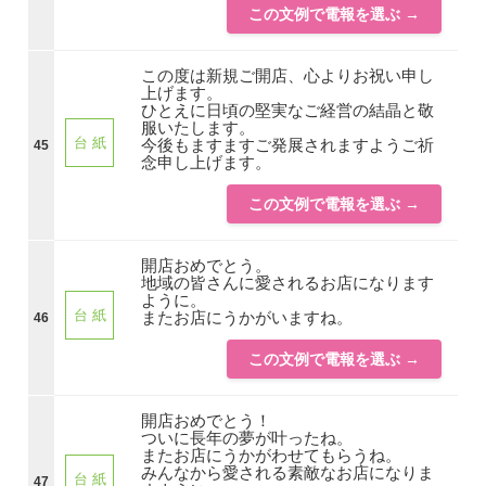
この文例で電報を選ぶ →
この度は新規ご開店、心よりお祝い申し
上げます。
ひとえに日頃の堅実なご経営の結晶と敬
服いたします。
台 紙
今後もますますご発展されますようご祈
45
念申し上げます。
この文例で電報を選ぶ →
開店おめでとう。
地域の皆さんに愛されるお店になります
ように。
台 紙
またお店にうかがいますね。
46
この文例で電報を選ぶ →
開店おめでとう！
ついに長年の夢が叶ったね。
またお店にうかがわせてもらうね。
みんなから愛される素敵なお店になりま
台 紙
47