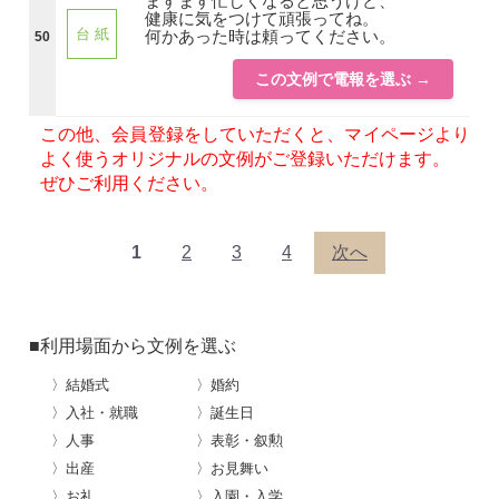
ますます忙しくなると思うけど、
健康に気をつけて頑張ってね。
台 紙
何かあった時は頼ってください。
50
この文例で電報を選ぶ →
この他、会員登録をしていただくと、マイページより
よく使うオリジナルの文例がご登録いただけます。
ぜひご利用ください。
1
2
3
4
次へ
■利用場面から文例を選ぶ
〉結婚式
〉婚約
〉入社・就職
〉誕生日
〉人事
〉表彰・叙勲
〉出産
〉お見舞い
〉お礼
〉入園・入学