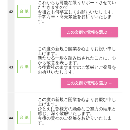
これからも可能な限りサポートさせてい
ただきますので
台 紙
今後とも何卒宜しくお願いいたします。
42
千客万来・商売繁盛をお祈りいたしま
す。
この文例で電報を選ぶ →
この度の新規ご開業を心よりお祝い申し
上げます。
新たなる一歩を踏み出されたことに、心
から敬意を表します。
台 紙
今後貴社のますますのご繁栄とご発展を
43
お祈りいたします。
この文例で電報を選ぶ →
この度の新規ご開業を心よりお慶び申し
上げます。
ひとえに皆様方の懸命なご努力の結果と
感じ、深く敬服いたします。
台 紙
今後の貴社のご発展をお祈りいたしま
44
す。