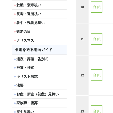
叙勲・褒章祝い
台 紙
10
長寿・還暦祝い
暑中・残暑見舞い
敬老の日
台 紙
11
クリスマス
弔電を送る場面ガイド
通夜・葬儀・告別式
神道・神式
台 紙
12
キリスト教式
法要
お盆・新盆（初盆）見舞い
家族葬・密葬
台 紙
喪中見舞い
13