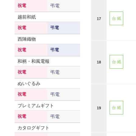
祝電
弔電
越前和紙
台 紙
17
祝電
弔電
西陣織物
祝電
弔電
和柄・和風電報
台 紙
18
祝電
弔電
ぬいぐるみ
祝電
弔電
プレミアムギフト
台 紙
19
祝電
弔電
カタログギフト