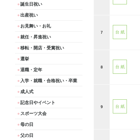
誕生日祝い
出産祝い
お見舞い・お礼
台 紙
7
就任・昇進祝い
移転・開店・受賞祝い
選挙
台 紙
8
退職・定年
入学・就職・合格祝い・卒業
成人式
記念日やイベント
台 紙
9
スポーツ大会
母の日
父の日