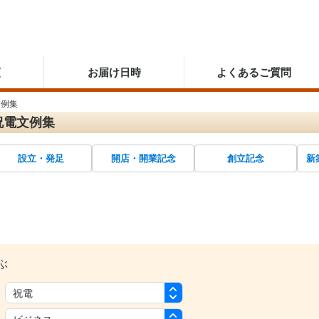
順
お届け日時
よくあるご質問
文例集
祝電文例集
設立・発足
開店・開業記念
創立記念
新
ぶ
：