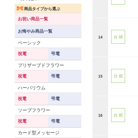
商品タイプから選ぶ
お祝い商品一覧
お悔やみ商品一覧
台 紙
14
ベーシック
祝電
弔電
プリザーブドフラワー
祝電
弔電
台 紙
15
ハーバリウム
祝電
弔電
ソープフラワー
台 紙
16
祝電
弔電
カード型メッセージ