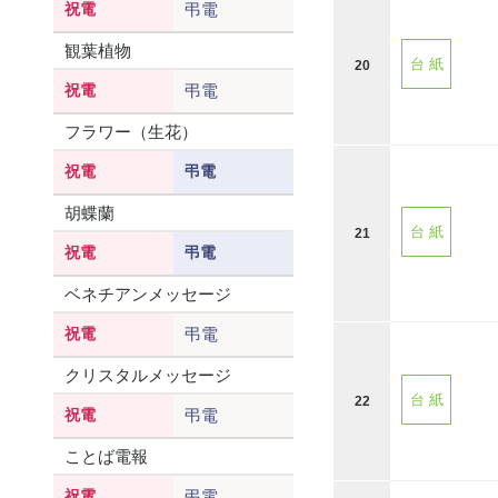
祝電
弔電
観葉植物
台 紙
20
祝電
弔電
フラワー（生花）
祝電
弔電
胡蝶蘭
台 紙
21
祝電
弔電
ベネチアンメッセージ
祝電
弔電
クリスタルメッセージ
台 紙
22
祝電
弔電
ことば電報
祝電
弔電