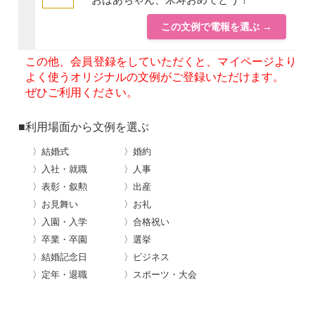
この文例で電報を選ぶ →
この他、会員登録をしていただくと、マイページより
よく使うオリジナルの文例がご登録いただけます。
ぜひご利用ください。
■利用場面から文例を選ぶ
〉結婚式
〉婚約
〉入社・就職
〉人事
〉表彰・叙勲
〉出産
〉お見舞い
〉お礼
〉入園・入学
〉合格祝い
〉卒業・卒園
〉選挙
〉結婚記念日
〉ビジネス
〉定年・退職
〉スポーツ・大会