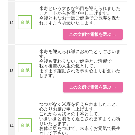
米寿という大きな節目を迎えられました
こと、心からお喜び申し上げます。
今後ともなお一層ご健勝でご長寿を保た
台 紙
れますよう祈念いたします。
12
この文例で電報を選ぶ →
米寿を迎えられ誠におめでとうございま
す。
今後も変わりないご健勝とご活躍で
我々後輩の人生の鏡として、
台 紙
ますます躍動される事を心より祈念いた
13
します。
この文例で電報を選ぶ →
つつがなく米寿を迎えられましたこと、
心よりお慶び申し上げます。
これからも我々の手本として、
いきいきと明るく過ごされますようお祈
りいたします。
台 紙
14
お体に気をつけて、末永くお元気で長生
きして下さい。