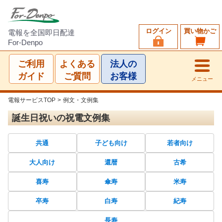
ログイン
買い物かご
電報を全国即日配達
For-Denpo
ご利用
よくある
法人の
ガイド
ご質問
お客様
メニュー
電報サービスTOP
>
例文・文例集
誕生日祝いの祝電文例集
共通
子ども向け
若者向け
大人向け
還暦
古希
喜寿
傘寿
米寿
卒寿
白寿
紀寿
長寿