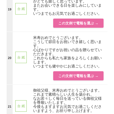
がとても嬉しく思っています。
またお会いできる日を楽しみにしていま
台 紙
す。
19
いつまでもお元気でお過ごしください。
この文例で電報を選ぶ →
米寿おめでとうございます。
こうして節目をお祝いでき嬉しく思いま
す。
心ばかりですがお祝いの品を贈らせてい
ただきます。
台 紙
これからも私たち家族をよろしくお願い
20
します。
いつまでも健やかにお過ごしください。
この文例で電報を選ぶ →
御祖父様、米寿おめでとうございます。
これまで素晴らしい人生を築かれ、
なお若々しく毎日を送っている御祖父様
を尊敬いたします。
台 紙
今後もますますお元気でお過ごしくださ
21
いますよう、お祈り申し上げます。