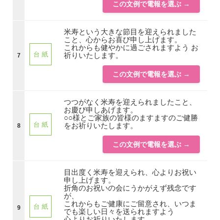
この文例で電報を選ぶ →
米寿という大きな節目を迎えられました
こと、心からお喜び申し上げます。
これからも健やかに過ごされますよう お
台 紙
祈りいたします。
7
この文例で電報を選ぶ →
つつがなく米寿を迎えられましたこと、
お慶び申しあげます。
○○様とご家族の皆様のますますのご健勝
台 紙
をお祈りいたします。
8
この文例で電報を選ぶ →
目出度く米寿を迎えられ、心よりお祝い
申し上げます。
折角のお祝いの会にうかがえず残念です
が、
これからもご健康にご留意され、いつま
台 紙
9
でも楽しい日々を送られますよう
心よりお祈りいたします。