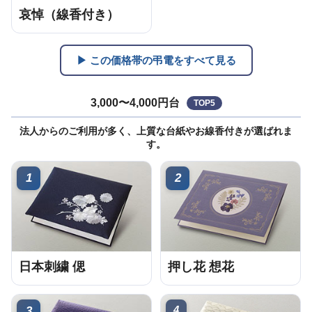
哀悼（線香付き）
▶ この価格帯の弔電をすべて見る
3,000〜4,000円台
TOP5
法人からのご利用が多く、上質な台紙やお線香付きが選ばれま
す。
1
2
日本刺繍 偲
押し花 想花
4
3