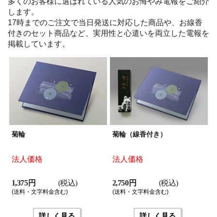
多くのお客様に選ばれている人気のお悔やみ電報をご紹介
します。
17時までのご注文で当日発送に対応した商品や、お線香
付きのセット商品など、実用性と心遣いを両立した電報を
掲載しています。
菊輪
菊輪（線香付き）
法人価格
法人価格
1,375 円
(税込)
2,750 円
(税込)
(送料・文字料金含む)
(送料・文字料金含む)
詳しく見る
詳しく見る