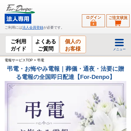
ログイン
ご注文状況
ご利用には
法人会員登録
が必要です。
ご利用
よくある
個人の
ガイド
ご質問
お客様
メニュー
電報サービスTOP
>
弔電
弔電・お悔やみ電報｜葬儀・通夜・法要に贈
る電報の全国即日配達【For-Denpo】