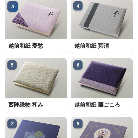
4
3
越前和紙 憂愁
越前和紙 冥清
5
6
西陣織物 和み
越前和紙 藤ごころ
7
8