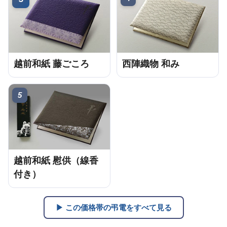
越前和紙 藤ごころ
西陣織物 和み
5
越前和紙 慰供（線香
付き）
▶ この価格帯の弔電をすべて見る