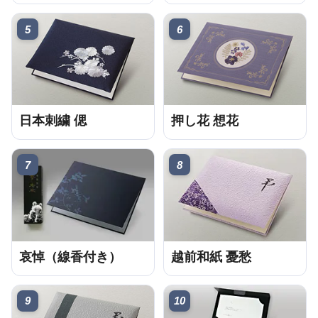
5
6
日本刺繍 偲
押し花 想花
7
8
哀悼（線香付き）
越前和紙 憂愁
9
10