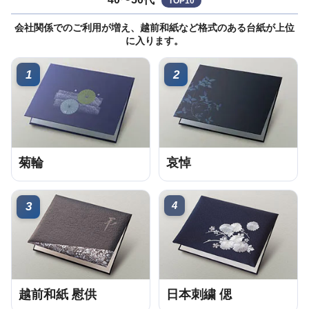
TOP10
会社関係でのご利用が増え、越前和紙など格式のある台紙が上位
に入ります。
1
2
菊輪
哀悼
4
3
越前和紙 慰供
日本刺繍 偲