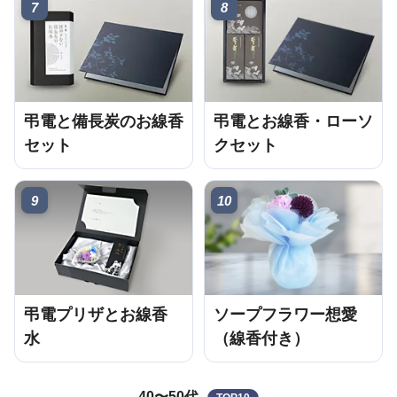
7
8
弔電と備長炭のお線香
弔電とお線香・ローソ
セット
クセット
9
10
弔電プリザとお線香
ソープフラワー想愛
水
（線香付き）
40〜50代