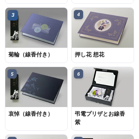
4
3
菊輪（線香付き）
押し花 想花
5
6
哀悼（線香付き）
弔電プリザとお線香
紫