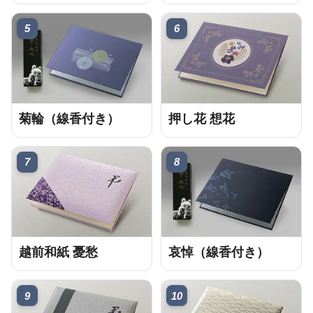
5
6
菊輪（線香付き）
押し花 想花
7
8
越前和紙 憂愁
哀悼（線香付き）
9
10