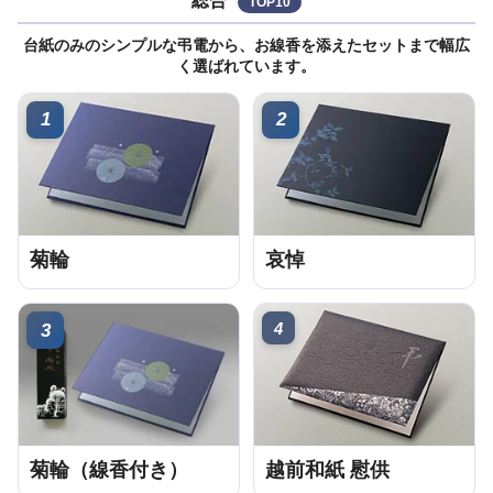
総合
TOP10
台紙のみのシンプルな弔電から、お線香を添えたセットまで幅広
く選ばれています。
1
2
菊輪
哀悼
4
3
菊輪（線香付き）
越前和紙 慰供