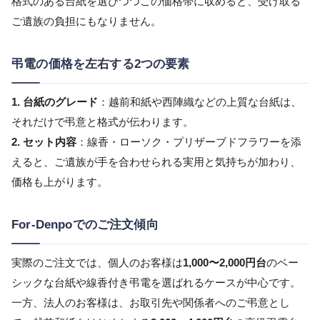
格式のある台紙を選びつつこの価格帯に収めると、受け取る
ご遺族の負担にもなりません。
弔電の価格を左右する2つの要素
1. 台紙のグレード
：越前和紙や西陣織などの上質な台紙は、
それだけで弔意と格式が伝わります。
2. セット内容
：線香・ローソク・プリザーブドフラワーを添
えると、ご遺族が手を合わせられる実用と気持ちが加わり、
価格も上がります。
For-Denpoでのご注文傾向
実際のご注文では、個人のお客様は
1,000〜2,000円台
のベー
シックな台紙や線香付き弔電を選ばれるケースが中心です。
一方、法人のお客様は、お取引先や関係者へのご弔意とし