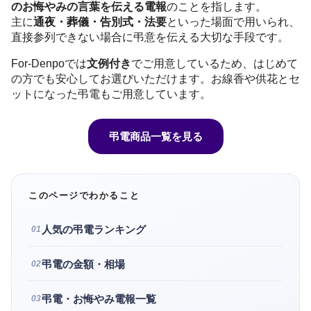
のお悔やみの言葉を伝える電報
のことを指します。
主に
通夜・葬儀・告別式・法要
といった場面で用いられ、
直接参列できない場合に弔意を伝える大切な手段です。
For-Denpoでは
文例付き
でご用意しているため、はじめて
の方でも安心してお選びいただけます。お線香や供花とセ
ットになった弔電もご用意しています。
弔電商品一覧を見る
このページでわかること
人気の弔電ランキング
01
弔電の金額・相場
02
弔電・お悔やみ電報一覧
03