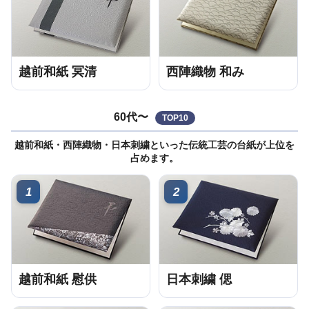
越前和紙 冥清
西陣織物 和み
60代〜
TOP10
越前和紙・西陣織物・日本刺繍といった伝統工芸の台紙が上位を
占めます。
1
2
越前和紙 慰供
日本刺繍 偲