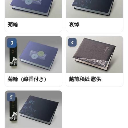
菊輪
哀悼
4
3
菊輪（線香付き）
越前和紙 慰供
5