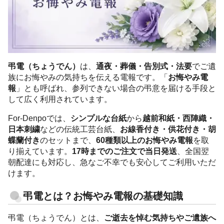
弔電（ちょうでん）
は、
通夜・葬儀・告別式・法要
でご遺
族にお悔やみの気持ちを伝える電報です。「
お悔やみ電
報
」とも呼ばれ、参列できない場合の弔意を届ける手段と
して広く利用されています。
For-Denpoでは、
シンプルな台紙
から
越前和紙・西陣織・
日本刺繍
などの伝統工芸台紙、
お線香付き・供花付き・胡
蝶蘭付き
のセットまで、
60種類以上のお悔やみ電報
を取
り揃えています。
17時までのご注文で当日発送
、全国翌
朝配達にも対応し、急なご不幸でも安心してご利用いただ
けます。
弔電とは？お悔やみ電報の基礎知識
弔電（ちょうでん）とは、
ご逝去を悼む気持ちやご遺族へ