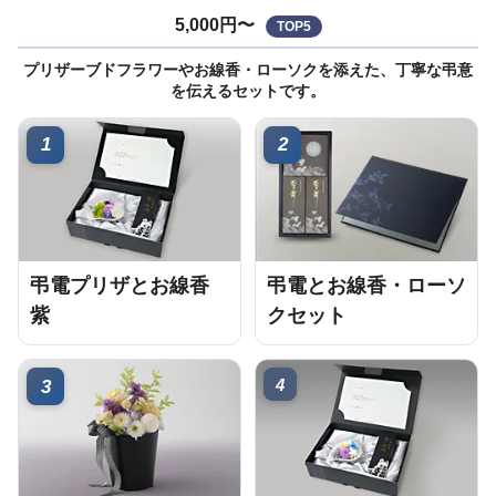
5,000円〜
TOP5
プリザーブドフラワーやお線香・ローソクを添えた、丁寧な弔意
を伝えるセットです。
1
2
弔電プリザとお線香
弔電とお線香・ローソ
紫
クセット
4
3