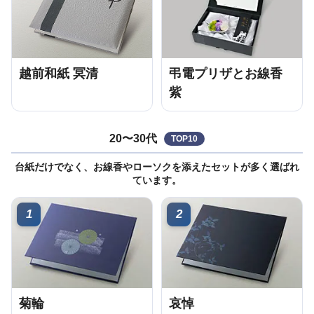
越前和紙 冥清
弔電プリザとお線香
紫
20〜30代
TOP10
台紙だけでなく、お線香やローソクを添えたセットが多く選ばれ
ています。
1
2
菊輪
哀悼