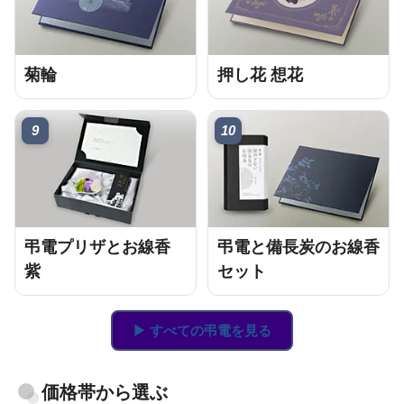
菊輪
押し花 想花
9
10
弔電プリザとお線香
弔電と備長炭のお線香
紫
セット
▶ すべての弔電を見る
価格帯から選ぶ