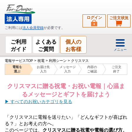
ログイン
ご注文状況
ご利用には
法人会員登録
が必要です。
ご利用
よくある
個人の
ガイド
ご質問
お客様
メニュー
電報サービスTOP
>
祝電
>
利用シーン
>
クリスマス
電報を
お届け先
メッセージ
内容の
ご注文
選ぶ
入力
入力
ご確認
終了
クリスマスに贈る祝電・お祝い電報｜心温ま
るメッセージとギフトを届けよう
▶ すべてのお祝いカテゴリを見る
「クリスマスに電報を送りたい」「どんなギフトが喜ばれ
る？」とお考えの方へ。
このページでは、
クリスマスに贈る祝電や電報の選び方、