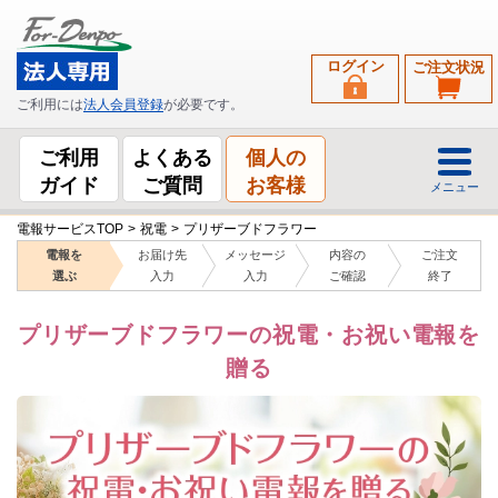
ログイン
ご注文状況
ご利用には
法人会員登録
が必要です。
ご利用
よくある
個人の
ガイド
ご質問
お客様
メニュー
電報サービスTOP
>
祝電
>
プリザーブドフラワー
電報を
お届け先
メッセージ
内容の
ご注文
選ぶ
入力
入力
ご確認
終了
プリザーブドフラワーの祝電・お祝い電報を
贈る