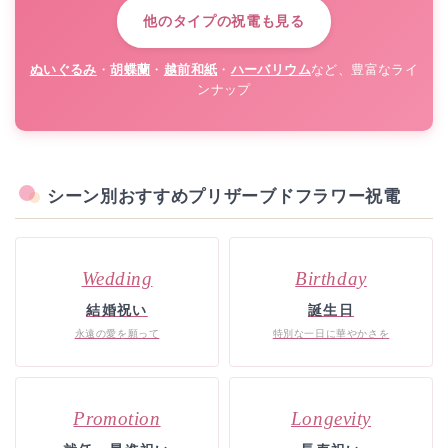
他のタイプの祝電も見る
ぬいぐるみ
・
胡蝶蘭
・
越前和紙
・
ハーバリウム
など、豊富なライ
ンナップ
シーン別おすすめプリザーブドフラワー祝電
Wedding
Birthday
結婚祝い
誕生日
永遠の愛を願って
特別な一日に華やかさを
Promotion
Longevity