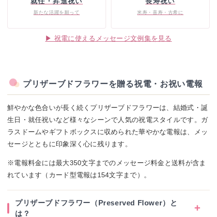
就任・昇進祝い
長寿祝い
新たな活躍を願って
米寿・喜寿・古希に
▶ 祝電に使えるメッセージ文例集を見る
プリザーブドフラワーを贈る祝電・お祝い電報
鮮やかな色合いが長く続くプリザーブドフラワーは、結婚式・誕
生日・就任祝いなど様々なシーンで人気の祝電スタイルです。ガ
ラスドームやギフトボックスに収められた華やかな電報は、メッ
セージとともに印象深く心に残ります。
※電報料金には最大350文字までのメッセージ料金と送料が含ま
れています（カード型電報は154文字まで）。
プリザーブドフラワー（Preserved Flower）と
は？