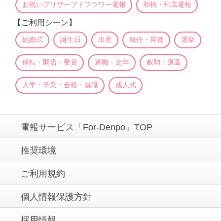
お祝いプリザーブドフラワー電報
和柄・和風電報
【ご利用シーン】
結婚式
誕生日
出産
就任・昇進
選挙
移転・開店・受賞
退職・定年
叙勲・褒章
入学・卒業・合格・就職
成人式
電報サービス「For-Denpo」TOP
推奨環境
ご利用規約
個人情報保護方針
採用情報