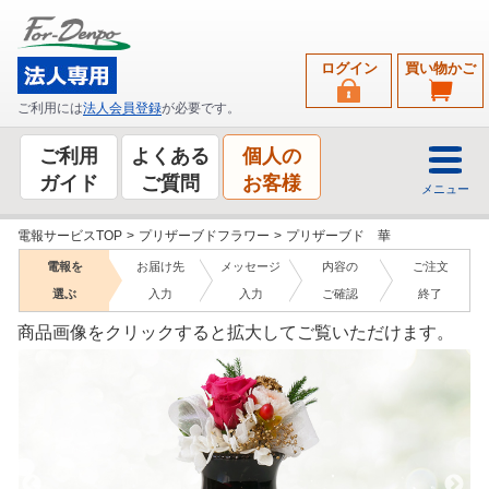
ログイン
買い物かご
ご利用には
法人会員登録
が必要です。
ご利用
よくある
個人の
ガイド
ご質問
お客様
メニュー
電報サービスTOP
>
プリザーブドフラワー
>
プリザーブド 華
電報を
お届け先
メッセージ
内容の
ご注文
選ぶ
入力
入力
ご確認
終了
商品画像をクリックすると拡大してご覧いただけます。