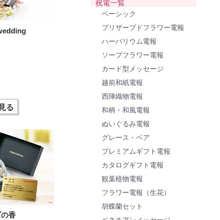
祝電一覧
ベーシック
プリザーブドフラワー電報
dding
ハーバリウム電報
ソープフラワー電報
カード型メッセージ
越前和紙電報
西陣織物電報
見る
和柄・和風電報
ぬいぐるみ電報
グレース・ベア
プレミアムギフト電報
カタログギフト電報
観葉植物電報
フラワー電報（生花）
胡蝶蘭セット
ズの香
ベネチアンメッセージ