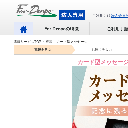
ご利用には
法人会員
For-Denpoの特徴
ご利用手
電報サービスTOP
>
祝電
>
カード型メッセージ
電報を
選ぶ
お届け先
入力
カード型メッセー