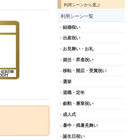
利用シーンから選ぶ
利用シーン一覧
結婚祝い
出産祝い
お見舞い・お礼
就任・昇進祝い
移転・開店・受賞祝い
選挙
退職・定年
叙勲・褒章祝い
成人式
暑中・残暑見舞い
誕生日祝い