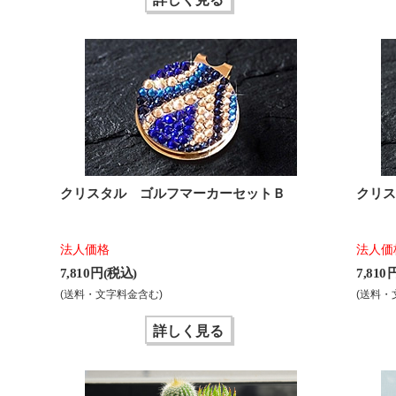
クリスタル ゴルフマーカーセットＢ
クリ
法人価格
法人価
7,810 円(税込)
7,810
(送料・文字料金含む)
(送料・
詳しく見る