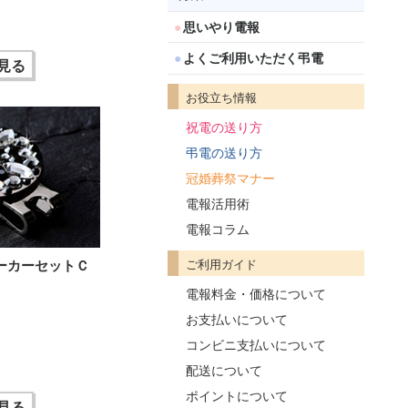
思いやり電報
よくご利用いただく弔電
見る
お役立ち情報
祝電の送り方
弔電の送り方
冠婚葬祭マナー
電報活用術
電報コラム
ーカーセットＣ
ご利用ガイド
電報料金・価格について
お支払いについて
コンビニ支払いについて
配送について
ポイントについて
見る