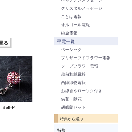
クリスタルメッセージ
ことば電報
オルゴール電報
純金電報
弔電一覧
見る
ベーシック
プリザーブドフラワー電報
ソープフラワー電報
越前和紙電報
西陣織物電報
お線香やローソク付き
供花・献花
胡蝶蘭セット
ell-P
特集から選ぶ
特集