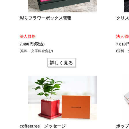
彩りフラワーボックス電報
クリ
法人価格
法人価
7,480 円(税込)
7,810
(送料・文字料金含む)
(送料・
詳しく見る
coffeetree メッセージ
ポップ