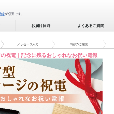
登録
が必要です。
順
お届け日時
よくあるご質問
メッセージ
入力
内容の
ご確認
ジの祝電｜記念に残るおしゃれなお祝い電報