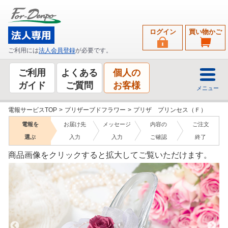
ログイン
買い物かご
ご利用には
法人会員登録
が必要です。
ご利用
よくある
個人の
ガイド
ご質問
お客様
メニュー
電報サービスTOP
>
プリザーブドフラワー
>
プリザ プリンセス（Ｆ）
電報を
お届け先
メッセージ
内容の
ご注文
選ぶ
入力
入力
ご確認
終了
商品画像をクリックすると拡大してご覧いただけます。