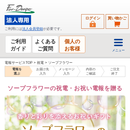
ログイン
買い物かご
ご利用には
法人会員登録
が必要です。
ご利用
よくある
個人の
ガイド
ご質問
お客様
メニュー
電報サービスTOP
>
祝電
>
ソープフラワー
電報を
お届け先
メッセージ
内容の
ご注文
選ぶ
入力
入力
ご確認
終了
ソープフラワーの祝電・お祝い電報を贈る