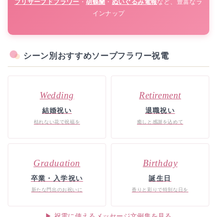
プリザーブドフラワー
・
胡蝶蘭
・
ぬいぐるみ電報
など、豊富なラ
インナップ
シーン別おすすめソープフラワー祝電
Wedding
Retirement
結婚祝い
退職祝い
枯れない花で祝福を
癒しと感謝を込めて
Graduation
Birthday
卒業・入学祝い
誕生日
新たな門出のお祝いに
香りと彩りで特別な日を
▶ 祝電に使えるメッセージ文例集を見る