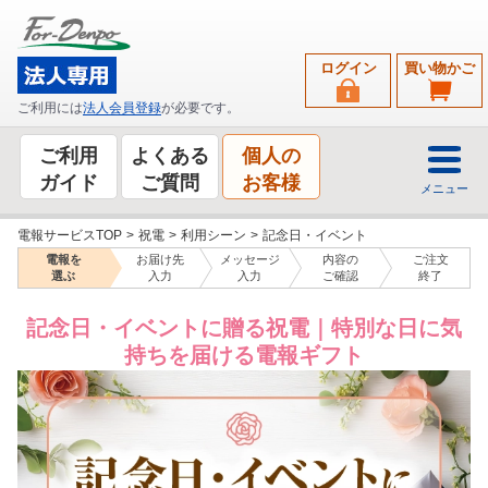
ログイン
買い物かご
ご利用には
法人会員登録
が必要です。
ご利用
よくある
個人の
ガイド
ご質問
お客様
メニュー
電報サービスTOP
>
祝電
>
利用シーン
>
記念日・イベント
電報を
お届け先
メッセージ
内容の
ご注文
選ぶ
入力
入力
ご確認
終了
記念日・イベントに贈る祝電｜特別な日に気
持ちを届ける電報ギフト