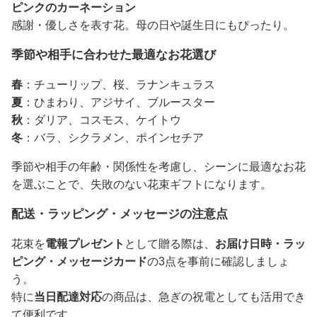
ピンクのカーネーション
感謝・優しさを表す花。母の日や誕生日にもぴったり。
季節や相手に合わせた最適なお花選び
春
：チューリップ、桜、ラナンキュラス
夏
：ひまわり、アジサイ、ブルースター
秋
：ダリア、コスモス、ケイトウ
冬
：バラ、シクラメン、ポインセチア
季節や相手の年齢・関係性を考慮し、シーンに最適なお花
を選ぶことで、失敗のない花束ギフトになります。
配送・ラッピング・メッセージの注意点
花束を
電報プレゼント
として贈る際は、
お届け日時・ラッ
ピング・メッセージカード
の3点を事前に確認しましょ
う。
特に
当日配達対応
の商品は、急ぎの祝電としても活用でき
て便利です。