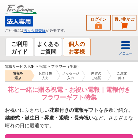
ログイン
買い物かご
ご利用には
法人会員登録
が必要です。
ご利用
よくある
個人の
ガイド
ご質問
お客様
メニュー
電報サービスTOP
>
祝電
>
フラワー（生花）
電報を
お届け先
メッセージ
内容の
ご注文
選ぶ
入力
入力
ご確認
終了
花と一緒に贈る祝電・お祝い電報｜電報付き
フラワーギフト特集
お祝いにふさわしい
花束付きの電報ギフト
を多数ご紹介。
結婚式・誕生日・昇進・退職・長寿祝い
など、さまざまな
晴れの日に最適です。