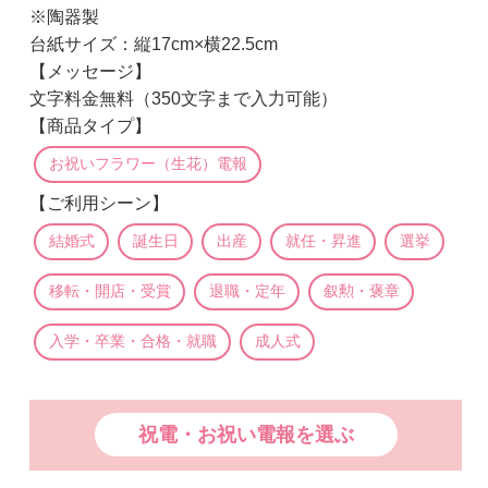
※陶器製
台紙サイズ：縦17cm×横22.5cm
【メッセージ】
文字料金無料（350文字まで入力可能）
【商品タイプ】
お祝いフラワー（生花）電報
【ご利用シーン】
結婚式
誕生日
出産
就任・昇進
選挙
移転・開店・受賞
退職・定年
叙勲・褒章
入学・卒業・合格・就職
成人式
祝電・お祝い電報を選ぶ