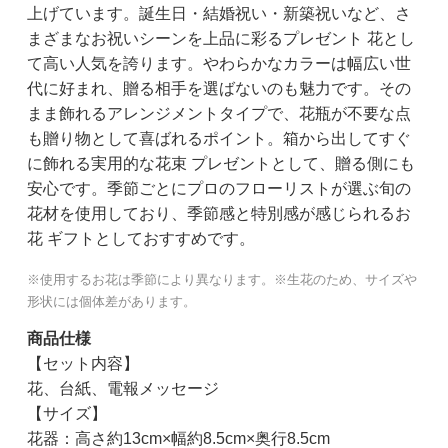
上げています。誕生日・結婚祝い・新築祝いなど、さ
まざまなお祝いシーンを上品に彩るプレゼント 花とし
て高い人気を誇ります。やわらかなカラーは幅広い世
代に好まれ、贈る相手を選ばないのも魅力です。その
まま飾れるアレンジメントタイプで、花瓶が不要な点
も贈り物として喜ばれるポイント。箱から出してすぐ
に飾れる実用的な花束 プレゼントとして、贈る側にも
安心です。季節ごとにプロのフローリストが選ぶ旬の
花材を使用しており、季節感と特別感が感じられるお
花 ギフトとしておすすめです。
※使用するお花は季節により異なります。※生花のため、サイズや
形状には個体差があります。
商品仕様
【セット内容】
花、台紙、電報メッセージ
【サイズ】
花器：高さ約13cm×幅約8.5cm×奥行8.5cm