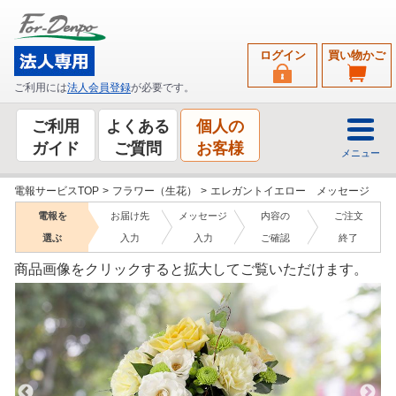
ログイン
買い物かご
ご利用には
法人会員登録
が必要です。
ご利用
よくある
個人の
ガイド
ご質問
お客様
メニュー
電報サービスTOP
>
フラワー（生花）
>
エレガントイエロー メッセージ
電報を
お届け先
メッセージ
内容の
ご注文
選ぶ
入力
入力
ご確認
終了
商品画像をクリックすると拡大してご覧いただけます。