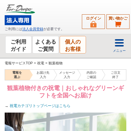
ログイン
買い物かご
ご利用には
法人会員登録
が必要です。
ご利用
よくある
個人の
ガイド
ご質問
お客様
メニュー
電報サービスTOP
>
祝電
>
観葉植物
電報を
お届け先
メッセージ
内容の
ご注文
選ぶ
入力
入力
ご確認
終了
観葉植物付きの祝電｜おしゃれなグリーンギ
フトを全国へお届け
→
祝電カテゴリトップページはこちら