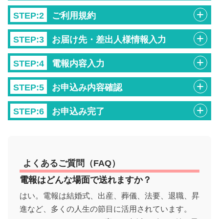
STEP:2
ご利用規約
STEP:3
お届け先・差出人様情報入力
STEP:4
電報内容入力
STEP:5
お申込み内容確認
STEP:6
お申込み完了
よくあるご質問（FAQ）
電報はどんな場面で送れますか？
はい。電報は結婚式、出産、葬儀、法要、退職、昇
進など、多くの人生の節目に活用されています。