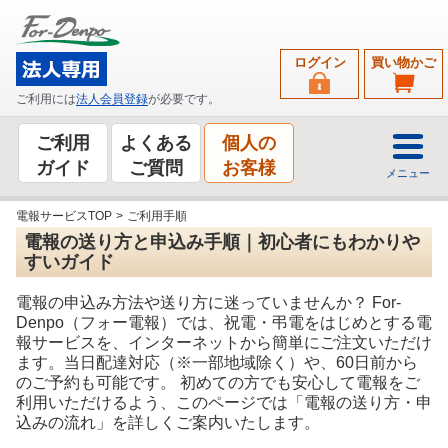
ログイン
買い物かご
ご利用には
法人会員登録
が必要です。
ご利用
よくある
個人の
ガイド
ご質問
お客様
メニュー
電報サービスTOP
>
ご利用手順
電報の送り方と申込み手順｜初心者にもわかりや
すいガイド
電報の申込み方法や送り方に迷っていませんか？ For-
Denpo（フォー電報）では、祝電・弔電をはじめとする電
報サービスを、インターネットから簡単にご注文いただけ
ます。当日配達対応（※一部地域除く）や、60日前から
のご予約も可能です。 初めての方でも安心して電報をご
利用いただけるよう、このページでは「電報の送り方・申
込みの流れ」を詳しくご案内いたします。